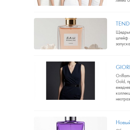
линия U
TEND
Щедрый
шлейф 
запуск
GIOR
Oriflam
Gold, п
ежедне
коллек
неотраз
Новы