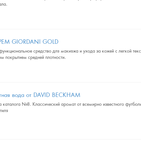
ала.
РЕМ GIORDANI GOLD
ункциональное средство для макияжа и ухода за кожей с легкой тек
им покрытием средней плотности.
етная вода от DAVID BECKHAM
а каталога №8. Классический аромат от всемирно известного футболи
тиля