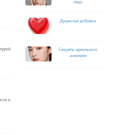
лица
Душистые добавки
стурой
Секреты идеального
макияжа
ста и