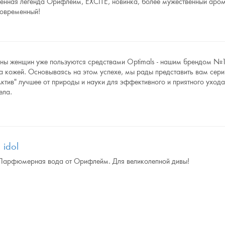
енная легенда Орифлейм, EXCITE, новинка, более мужественный аром
современный!
ны женщин уже пользуются средствами Optimals - нашим брендом №
за кожей. Основываясь на этом успехе, мы рады представить вам сер
ктив" лучшее от природы и науки для эффективного и приятного ухода
ела.
 idol
Парфюмерная вода от Орифлейм. Для великолепной дивы!