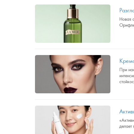
Разгл
Новая с
Орифл
Кремо
При на
интенси
стойкос
Актив
«Активн
делает 