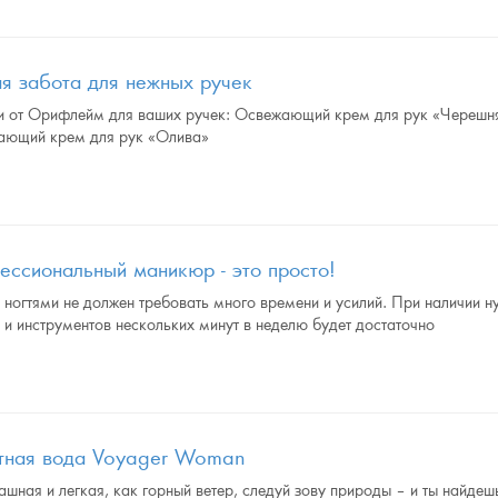
я забота для нежных ручек
и от Орифлейм для ваших ручек: Освежающий крем для рук «Черешн
ающий крем для рук «Олива»
ссиональный маникюр - это просто!
 ногтями не должен требовать много времени и усилий. При наличии 
 и инструментов нескольких минут в неделю будет достаточно
тная вода Voyager Woman
шная и легкая, как горный ветер, следуй зову природы – и ты найдешь