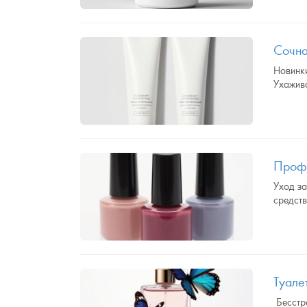
Сочна
Новинк
Ухажив
Профе
Уход за
средств
Туале
Бесстра