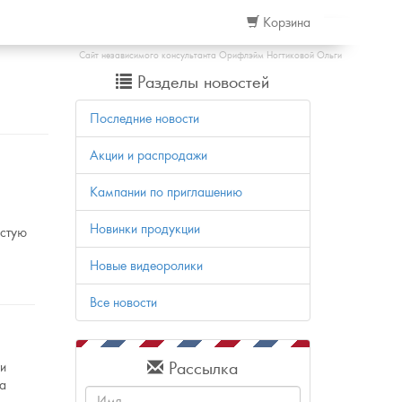
Корзина
Сайт независимого консультанта Орифлэйм Ногтиковой Ольги
Разделы новостей
Последние новости
Акции и распродажи
Кампании по приглашению
Новинки продукции
астую
Новые видеоролики
Все новости
Рассылка
ти
ла
Имя