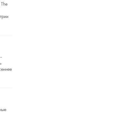
 The
трии
 –
ь
сеннее
зные