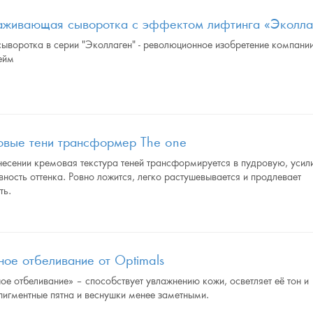
аживающая сыворотка с эффектом лифтинга «Эколла
ыворотка в серии "Эколлаген" - революционное изобретение компани
ейм
вые тени трансформер The one
несении кремовая текстура теней трансформируется в пудровую, усил
вность оттенка. Ровно ложится, легко растушевывается и продлевает
ть.
ное отбеливание от Optimals
ое отбеливание» – способствует увлажнению кожи, осветляет её тон и
пигментные пятна и веснушки менее заметными.