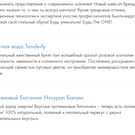
зменить представление о современном макияже! Новый мейк-ап бренд
о именно то, о чем ты всегда мечтала! Яркие трендовые оттенки,
ионные технологии и экспертное участие профессионалов бьюти-индус
вай свой стильный образ! Будь уникальна! Будь The ONE!
тная вода Tenderly
тельный женственный букет таит волшебный аромат розовой магнолии
юности, невинности и солнечного настроения. Постепенно раскрываяс
хающей свежестью луговых цветов, он приобретает жизнерадостное ве
е.
иновый батончик Нэчурал Баланс
й заряд энергии! Вкусные протеиновые батончики – теперь есть поле
и! 100% натуральный, полезный и питательный перекус с двумя
нительными вкусами.