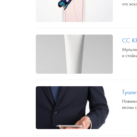
что иск
СС К
Мультиф
и стойк
Туал
Новинк
иконы с