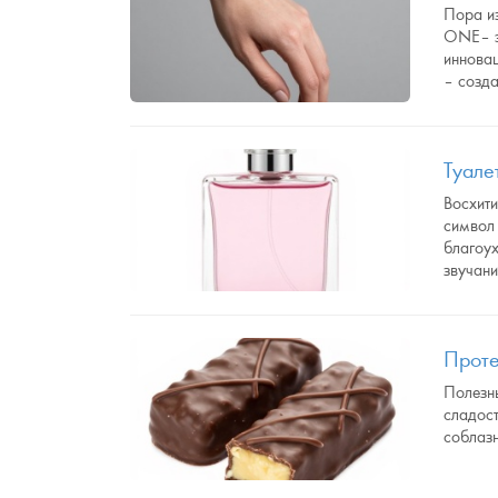
Пора и
ONE– эт
инновац
– созда
Туале
Восхити
символ 
благоу
звучани
Проте
Полезны
сладост
соблаз