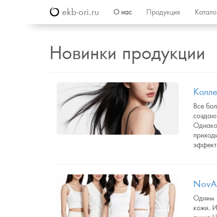
ekb-ori.ru
О нас
Продукция
Катал
Новинки продукции
Колле
Все бо
создаю
Однако
приход
эффект
NovAg
Одним и
кожи. 