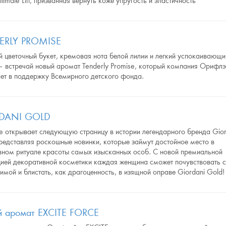
ltimate Lift, призванная вернуть коже упругость и эластичность
ERLY PROMISE
 цветочный букет, кремовая нота белой лилии и легкий успокаивающи
– встречай новый аромат Tenderly Promise, который компания Орифл
ает в поддержку Всемирного детского фонда.
DANI GOLD
e открывает следующую страницу в истории легендарного бренда Gior
редставляя роскошные новинки, которые займут достойное место в
вном ритуале красоты самых изысканных особ. С новой премиальной
цией декоративной косметики каждая женщина сможет почувствовать 
имой и блистать, как драгоценность, в изящной оправе Giordani Gold!
й аромат EXCITE FORCE