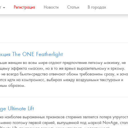
ог
Регистрация
Новости
Статьи
В городах
кция The ONE Featherlight
льше женщин во всем мире отдают предпочтение легкому макияжу, не
щему эффекта «маски», но в то же время выразительному и яркому.
 не всегда бьюти-средства отвечают обоим требованиям сразу, и зач
ится идти на компромисс, выбирая между воздушными текстурами и
ным образом.
e Ultimate Lift
з наиболее выраженных признаков старения является потеря упругос
Именно поэтому первой серией, выпущенной под маркой NovAge, ста