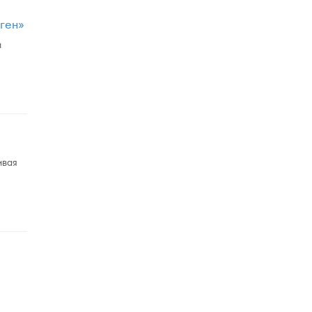
ген»
и
ивая