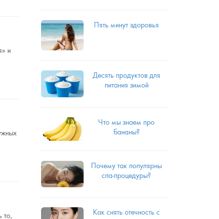
Пять минут здоровья
я» и
Десять продуктов для
питания зимой
Что мы знаем про
бананы?
нужных
Почему так популярны
спа-процедуры?
Как снять отечность с
 то,