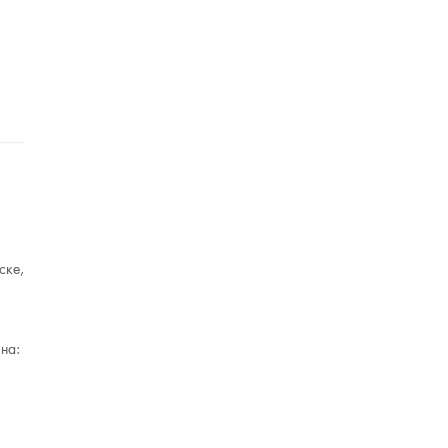
ске,
на: