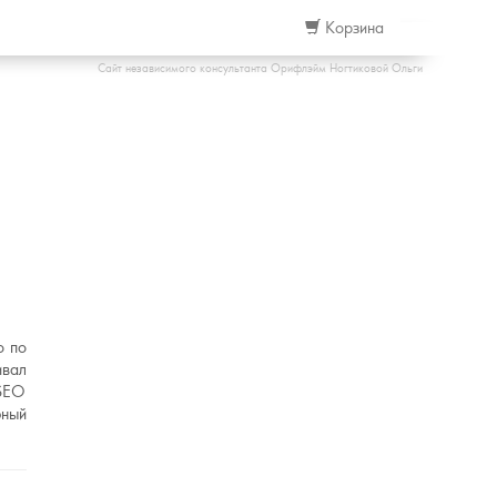
Корзина
Сайт независимого консультанта Орифлэйм Ногтиковой Ольги
о по
ивал
 SEO
бный