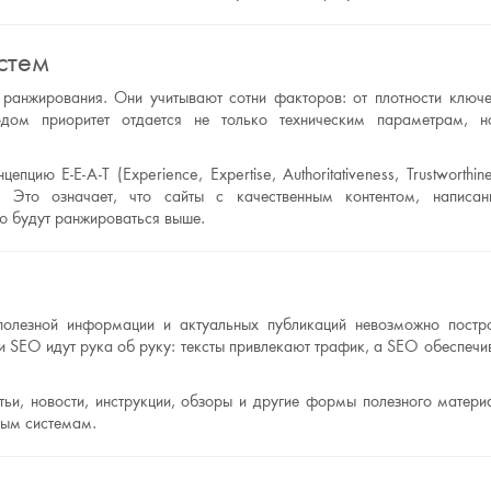
стем
ранжирования. Они учитывают сотни факторов: от плотности ключ
дом приоритет отдается не только техническим параметрам, 
ию E-E-A-T (Experience, Expertise, Authoritativeness, Trustworthine
). Это означает, что сайты с качественным контентом, написа
ью будут ранжироваться выше.
 полезной информации и актуальных публикаций невозможно постр
и SEO идут рука об руку: тексты привлекают трафик, а SEO обеспечи
атьи, новости, инструкции, обзоры и другие формы полезного матери
вым системам.