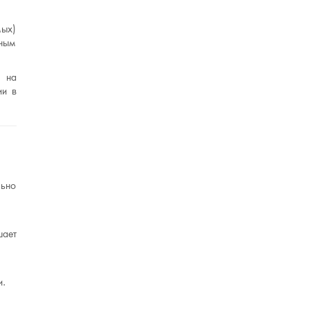
мых)
тным
т на
ии в
льно
шает
и.