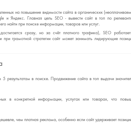
вленных на повышение видимости сайта в органических (неоплачивае
gle и Яндекс. Главная цель SEO - вывести сайт в топ по релеван
его найти при поиске информации, товаров или услуг.
 достигается сразу, но за счёт платного трафика), SEO работае
и при грамотной стратегии сайт может занимать лидирующие позиц
а
 5 результатам в поиске. Продвижение сайта в топ выдачи значите
нных в конкретной информации, услугах или товарах, что повы
ешевле, чем платная реклама, особенно если сайт удерживает позици