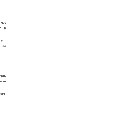
евых
но и
ss -
нным
оить
вает
ала,