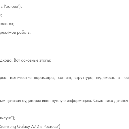
в Ростове");
);
талогах;
 режимов работы.
дхода. Вот основные этапы:
са: технические параметры, контент, структура, видимость в пои
рым целевая аудитория ищет нужную информацию. Семантика делится 
мсунг");
 Samsung Galaxy A72 в Ростове").