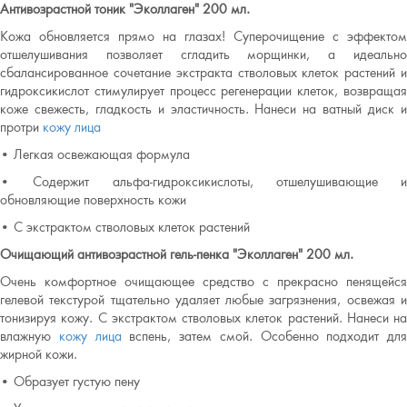
Антивозрастной тоник "Эколлаген" 200 мл.
Кожа обновляется прямо на глазах! Суперочищение с эффектом
отшелушивания позволяет сгладить морщинки, а идеально
сбалансированное сочетание экстракта стволовых клеток растений и
гидроксикислот стимулирует процесс регенерации клеток, возвращая
коже свежесть, гладкость и эластичность. Нанеси на ватный диск и
протри
кожу лица
• Легкая освежающая формула
• Содержит альфа-гидроксикислоты, отшелушивающие и
обновляющие поверхность кожи
• С экстрактом стволовых клеток растений
Очищающий антивозрастной гель-пенка "Эколлаген" 200 мл.
Очень комфортное очищающее средство с прекрасно пенящейся
гелевой текстурой тщательно удаляет любые загрязнения, освежая и
тонизируя кожу. С экстрактом стволовых клеток растений. Нанеси на
влажную
кожу лица
вспень, затем смой. Особенно подходит для
жирной кожи.
• Образует густую пену