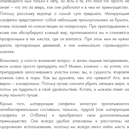
обзаводится ими только к лету, но есть и те, кто пока что просто не
знает — что это за зверь, как они работают и в чем их преимущество.
Потому расскажу вкратце о самой сути предмета. Матирующие
салфетки представляют собой небольшие прямоугольники из бумаги,
очень похожей по консистенции на папиросную. При прикладывании к
коже они абсорбируют кожный жир, пропитываются им и становятся
прозрачными в тех местах, где он впитался. При этом ими не нужно
делать протирающих движений, и они минимально «травмируют»
макияж.
Возможно, у кого-то возникнет вопрос: а зачем лишние телодвижения,
если можно просто припудрить нос? Можно, конечно — но учтите, что
припудривая залоснившиеся участки кожи, вы, в сущности, втираете
кожное сало в поры. Как вы думаете, чем это чревато? Ага, все
верно — комедонами. Потому лучше сначала убрать излишки жира, а
потом уж пудриться в своё удовольствие. Кстати, и макияж ляжет на
кожу намного лучше.
Кроме того, матирующие салфетки зачастую пропитываются
антибактериальными составами, тальком, пудрой (как матирующие
салфетки от Oriflame) и приобретают свои дополнительные
преимущества. Они всегда удобно упакованы и рассчитаны на
«дорожное» использование, поэтому им всегда легко найти место в