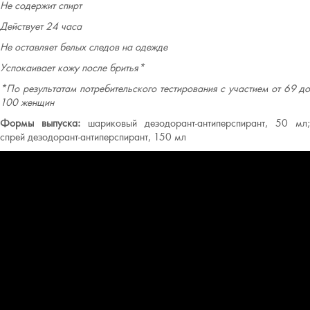
Не содержит спирт
Действует 24 часа
Не оставляет белых следов на одежде
Успокаивает кожу после бритья*
*По результатам потребительского тестирования с участием от 69 до
100 женщин
Формы выпуска:
шариковый дезодорант-антиперспирант, 50 мл;
спрей дезодорант-антиперспирант, 150 мл