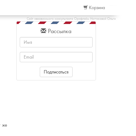
Корзина
Сайт независимого консультанта Орифлэйм Ногтиковой Ольги
Рассылка
Имя
Email
Подписаться
у же