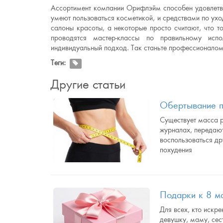
Ассортимент компании Орифлэйм способен удовлетво
умеют пользоваться косметикой, и средствами по ух
салоны красоты, а некоторые просто считают, что т
проводятся мастер-классы по правильному исп
индивидуальный подход. Так станьте профессионалом 
Теги:
Другие статьи
Обертывание п
Существует масса р
журналах, передают
воспользоваться др
похудения
Подарки к 8 м
Для всех, кто искр
девушку, маму, сес