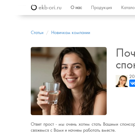
ekb-ori.ru
О нас
Продукция
Катал
Статьи
Новичкам компании
Поч
спо
20
Ответ прост - мы очень хотим стать Вашими спонсо
свяжемся с Вами и начнем работать вместе.