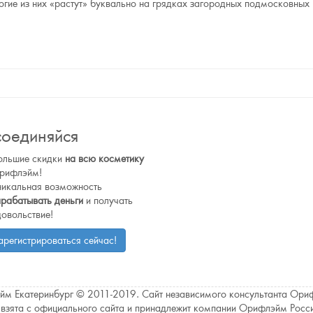
многие из них «растут» буквально на грядках загородных подмосковных
оединяйся
ольшие скидки
на всю косметику
рифлэйм!
никальная возможность
арабатывать деньги
и получать
довольствие!
арегистрироваться сейчас!
м Екатеринбург © 2011-2019. Сайт независимого консультанта Ор
взята с официального сайта и принадлежит компании Орифлэйм Росси