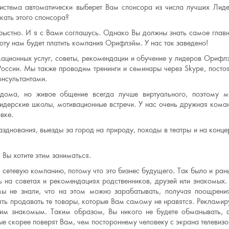
система автоматически выберет Вам спонсора из числа лучших Лид
кать этого спонсора?
орыстно. И я с Вами соглашусь. Однако Вы должны знать самое главн
оту нам будет платить компания Орифлэйм. У нас так заведено!
ционных услуг, советы, рекомендации и обучение у лидеров Орифл
оссии. Мы также проводим тренинги и семинары через Skype, посто
онсультантами.
 дома, но живое общение всегда лучше виртуального, поэтому 
идерские школы, мотивационные встречи. У нас очень дружная кома
вке.
зднования, выезды за город на природу, походы в театры и на конце
 Вы хотите этим заниматься.
 сетевую компанию, потому что это бизнес будущего. Так было и ран
ь на советах и рекомендациях родственников, друзей или знакомых
мы не знали, что на этом можно зарабатывать, получая поощрени
лять продавать те товары, которые Вам самому не нравятся. Рекламир
шим знакомым. Таким образом, Вы никого не будете обманывать, 
е скорее поверят Вам, чем постороннему человеку с экрана телевизо