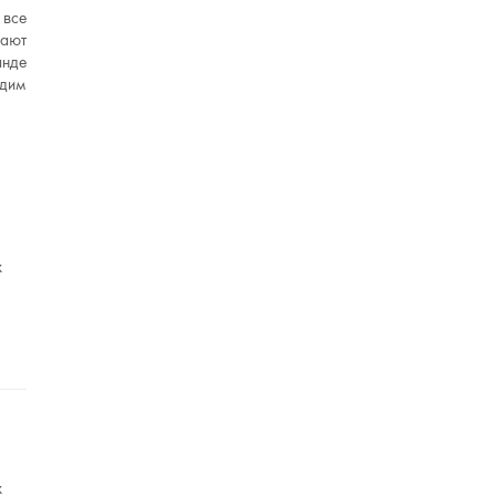
 все
щают
анде
дим
х
х