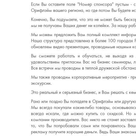
Если Вы оставите поле "Номер спонсора" пустым - 
Орифлэйм вашего региона, но где потом Вы будете ис
Конечно, Вы подумаете, что это не может быть беск
мы не получаем Ваших денег ни копейки. За нашу раб
Мы можем предложить Вам полный комплект информа
Наша структура представлена в более 100 городах Р
обновляем видео презентации, проводимые нашими к
Вы сможете работать и обучаться, не выходя из
удовольствием пригласим Вас на бизнес семинары, л
Все встречи мы проводим в теплой дружеской обстано
Мы также проводим корпоративные мероприятия - пра
экскурсии.
Это реальный и серьезный бизнес, и Вам решать с кем
Рано или поздно Вы попадете в Орифлэйм или другую
Мы всегда покупали какие-либо товары, основываяс
всегда искали, где можно купить со скидкой. Но 
компании производителя. Вас никто не станет застав
то, что Вы попробовали сами или понравилось Ва
рекламу получите хорошие деньги. Ведь Ваши знакомы