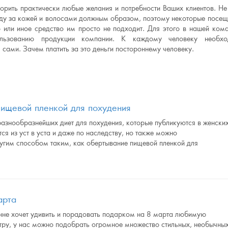
рить практически любые желания и потребности Ваших клиентов. Не
оду за кожей и волосами должным образом, поэтому некоторые посе
о или иное средство им просто не подходит. Для этого в нашей ком
ользованию продукции компании. К каждому человеку необхо
сами. Зачем платить за это деньги постороннему человеку.
ищевой пленкой для похудения
азнообразнейших диет для похудения, которые публикуются в женски
ся из уст в уста и даже по наследству, но также можно
угим способом таким, как обертывание пищевой пленкой для
арта
енне хочет удивить и порадовать подарком на 8 марта любимую
тру, у нас можно подобрать огромное множество стильных, необычны