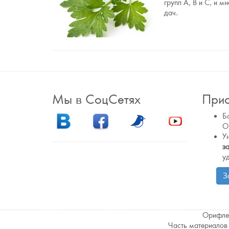
групп А, В и С, и 
дач.
Мы в СоцСетях
Прис
Б
О
У
з
у
З
Орифлей
Часть материалов 