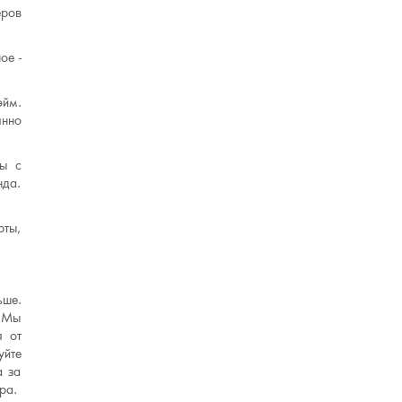
еров
ое -
эйм.
янно
мы с
нда.
рты,
ьше.
. Мы
я от
уйте
а за
ра.