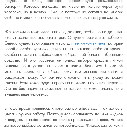
натуральные жиры, наоборот способствуют размножению
бактерий. Которые попадают на мыло не только через руки
человека, но и воздух. Именно поэтому на сегодня во многих
учебных и медицинских учреждениях используют жидкое мыло.
Жидкое мыло тоже имеет свои недостатки, особенно когда в них
входят различные экстракты трав. Отдушки, различные добавки.
Сейчас существуют жидкие мыла для
интимной гигиены
которые
порой способствуют очищению, но на практике наоборот вредят.
Особенно если не соблюдается нейтральный баланс выбранного
средства. И это касается не только выбора средств личной
гигиены, но и ухода за лицом и телом. Ведь чем ближе ph
моющего средства к нейтральному, тем меньше оно сушит и
раздражает кожу. Так же это относится и к уходу за кожей
головы. Если кожа будет пересушена может появиться перхоть.
Это не благоприятно скажется не только на коже головы, но и
внешнем виде человека.
В наше время появилось много разных видов мыл. Так же есть
мыла и ручной работу. Поэтому если сравнивать по цене жидкое
и твердое, то выбор падет на самое приемлемое по цене. Но все
же право выбора остается за потребителем. Жидкое мыло, как и