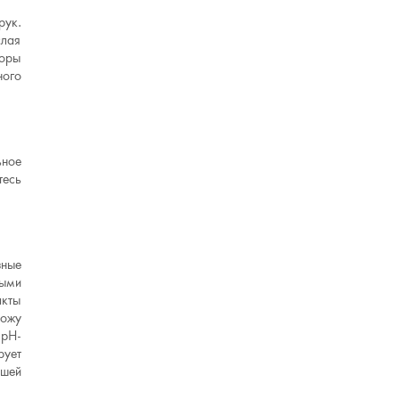
рук.
слая
лоры
ного
ьное
тесь
зные
ными
акты
кожу
 pH-
рует
ашей