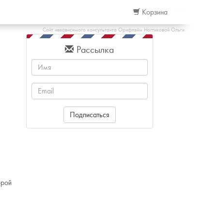
Корзина
Сайт независимого консультанта Орифлэйм Ногтиковой Ольги
Рассылка
Имя
Email
Подписаться
орой