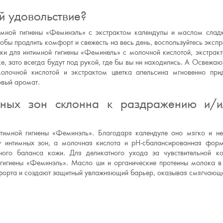
й удовольствие?
мной гигиены «Феминэль» с экстрактом календулы и маслом слад
бы продлить комфорт и свежесть на весь день, воспользуйтесь экспр
ки для интимной гигиены «Феминель» с молочной кислотой, экстрак
е, зато всегда будут под рукой, где бы вы ни находились. А Освежа
олочной кислотой и экстрактом цветка апельсина мгновенно при
овый аромат.
мных зон склонна к раздражению и/и
тимной гигиены «Феминэль». Благодаря календуле оно мягко и н
жу интимных зон, а молочная кислота и pH-сбалансированная фор
чного баланса кожи. Для деликатного ухода за чувствительной к
гигиены «Феминэль». Масло ши и органические протеины молока в
форта и создают защитный увлажняющий барьер, оказывая смягчающ