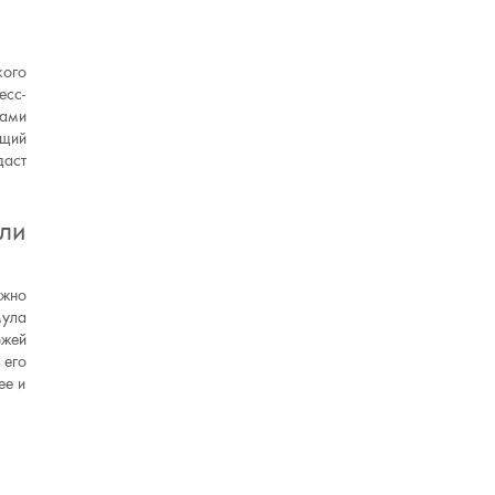
кого
есс-
тами
ющий
даст
ли
ежно
мула
ожей
 его
ее и