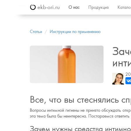
ekb-ori.ru
О нас
Продукция
Катал
Статьи
Инструкции по применению
Зач
инт
20
Все, что вы стеснялись с
Вопросы интимной гигиены не принято обсуждать откр
эта тема была бы неинтересна. Постараемся ответить 
Зачем нужны средства интимно