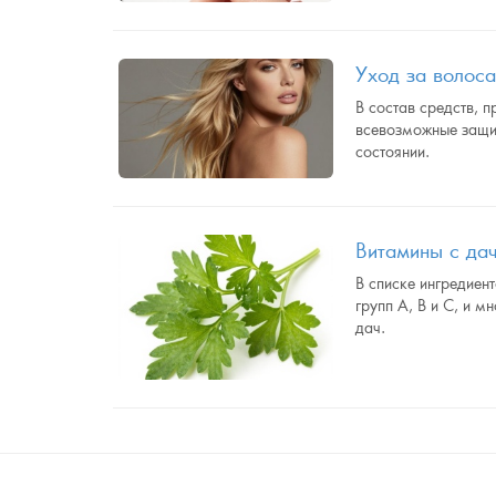
Уход за волос
В состав средств, 
всевозможные защит
состоянии.
Витамины с да
В списке ингредиен
групп А, В и С, и 
дач.