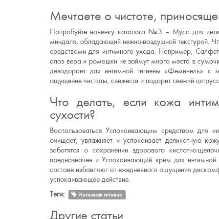
Мечтаете о чистоте, приносяще
Попробуйте новинку каталога №3 – Мусс для инти
миндаля, обладающий нежно-воздушной текстурой. Что
средствами для интимного ухода. Например, Салфет
алоэ вера и ромашки не займут много места в сумочк
дезодорант для интимной гигиены «Феминель» с м
ощущение чистоты, свежести и подарит свежий цитрус
Что делать, если кожа инти
сухости?
Воспользоваться Успокаивающим средством для ин
очищает, увлажняет и успокаивает деликатную ко
заботятся о сохранении здорового кислотно-щело
предназначен и Успокаивающий крем для интимной 
составе избавляют от ежедневного ощущения диском
успокаивающее действие.
Теги:
Интимная гигиена
Другие статьи