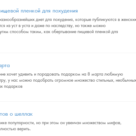
ищевой пленкой для похудения
азнообразнейших диет для похудения, которые публикуются в женски
ся из уст в уста и даже по наследству, но также можно
угим способом таким, как обертывание пищевой пленкой для
арта
енне хочет удивить и порадовать подарком на 8 марта любимую
тру, у нас можно подобрать огромное множество стильных, необычны
ых подарков
тов о шеллак
ике популярности, но при этом он увенчан множеством мифов,
олностью верить.