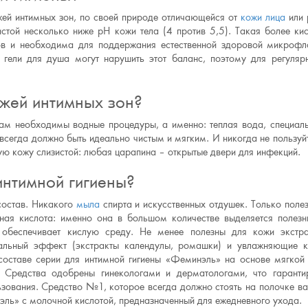
жей интимных зон, по своей природе отличающейся от
кожи лица
или 
истой несколько ниже pH кожи тела (4 против 5,5). Такая более ки
в и необходима для поддержания естественной здоровой микроф
гели для душа могут нарушить этот баланс, поэтому для регуляр
ожей интимных зон?
ам необходимы водные процедуры, а именно: теплая вода, специал
 всегда должно быть идеально чистым и мягким. И никогда не пользуй
ую кожу слизистой: любая царапина – открытые двери для инфекций.
интимной гигиены?
 состав. Никакого
мыла
спирта и искусственных отдушек. Только поле
чная кислота: именно она в большом количестве выделяется полез
обеспечивает кислую среду. Не менее полезны для кожи экстр
иальный эффект (экстракты календулы, ромашки) и увлажняющие 
в составе cерии для интимной гигиены «Феминэль» на основе мягкой
Средства одобрены гинекологами и дерматологами, что гаранти
зования. Средство №1, которое всегда должно стоять на полочке в
эль» с молочной кислотой, предназначенный для ежедневного ухода.