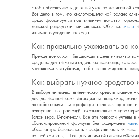
Чтобы обеспечивать должный уход за деликатной ко
Все дело в том, что кислотно-щелочной баланс слиз
среда формируется под влиянием половых гормоно
женской репродуктивной системы. Обычное
мыло
и 
интимного ухода не подходят.
Как правильно ухаживать за к
Прежде всего, хотя бы дважды в день интимным зон
средство для гигиены и отдельное полотенце, которое
мочалками или губками, чтобы не травмировать нежн
Как выбрать нужное средство 
В выборе интимных гигиенических средств главное –
для деликатной кожи ингредиенты, например, моло
лактобактериями микрофлоры половых органов и 
лекарственных растений, оказывающие антибактер
(алоэ вера, D-пантенол). Все эти тонкости учтены 
сбалансированной формулы без содержания
мыла
абсолютную безопасность и эффективность их исполь
ванной комнаты, – Гель для интимной гигиены «Фемин