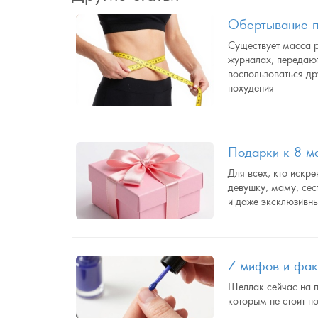
Обертывание п
Существует масса р
журналах, передают
воспользоваться др
похудения
Подарки к 8 м
Для всех, кто искр
девушку, маму, сес
и даже эксклюзивн
7 мифов и фак
Шеллак сейчас на п
которым не стоит п