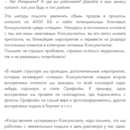
– Нет Интернета? А где вы работаете? Давайте я вам занесу
каталог, как раз буду в том районе.
Эти методы помогли увеличить объем продаж в прошлом
каталоге на 4000 ББ и найти потенциальных Ключевых
Консультантов среди «спящих». Находясь в постоянном контакте
с тем или иным неактивным Консультантом, вы его легко можете
пригласить на ближайшее мероприятие и перевести из разряда
постоянных клиентов в категорию активных Консультантов.
Помните: не страшно пробовать, страшно остаться неудачником,
так и не решившись попробовать!
«В нашей структуре мы проводим дополнительные мероприятия,
которые активируют «спящих» Консультантов: каждое второе
воскресенье каталога мы выходим со всей командой куда-
нибудь отдохнуть в стиле Орифлэйм. К примеру, одно
воскресенье мы провели на скалодроме, где поднимались с
флагом Орифлэйм на самый верх и фотографировались, другое
воскресенье ходили в боулинг и т.п.»
«Когда звоните «уснувшему» Консультанту, надо помнить, что мы
работаем с незнакомыми людьми и цель разговора у нас одна: