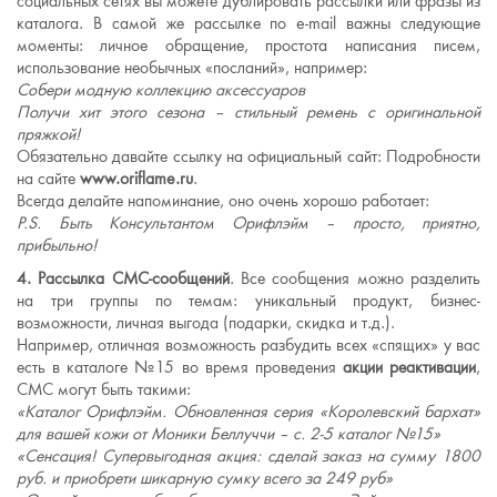
социальных сетях вы можете дублировать рассылки или фразы из
каталога. В самой же рассылке по e-mail важны следующие
моменты: личное обращение, простота написания писем,
использование необычных «посланий», например:
Собери модную коллекцию аксессуаров
Получи хит этого сезона – стильный ремень с оригинальной
пряжкой!
Обязательно давайте ссылку на официальный сайт: Подробности
на сайте
www.oriflame.ru
.
Всегда делайте напоминание, оно очень хорошо работает:
P.S. Быть Консультантом Орифлэйм – просто, приятно,
прибыльно!
4. Рассылка СМС-сообщений
. Все сообщения можно разделить
на три группы по темам: уникальный продукт, бизнес-
возможности, личная выгода (подарки, скидка и т.д.).
Например, отличная возможность разбудить всех «спящих» у вас
есть в каталоге №15 во время проведения
акции реактивации
,
СМС могут быть такими:
«Каталог Орифлэйм. Обновленная серия «Королевский бархат»
для вашей кожи от Моники Беллуччи – с. 2-5 каталог №15»
«Сенсация!
Супервыгодная акция: сделай заказ на сумму
1800
руб. и приобрети шикарную сумку всего за 249 руб
»