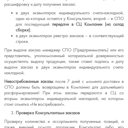
расшифровку и дату получения заказа:
в двух экземплярах индивидуального счета-накладной,
один из которых остается у Консультанта, второй – в СПО
для последующей
передачи в СЦ Компании (на склад
сборки)
;
в двух экземплярах реестра заказов – в соответствующей
строке.
При выдаче заказа менеджер СПО (Предприниматель) или его
представитель, уполномоченный нотариальной доверенностью
осуществлять выдачу продукции, также ставит подпись и дату
выдачи заказа в двух экземплярах индивидуального счета-
накладной.
Невостребованные заказы
после 7 дней с момента доставки в
СПО должны быть возвращены в Компанию для дальнейшего
расформирования! При этом заказы передаются в СЦ со
вторым экземпляром индивидуальной накладной, на котором
стоит отметка «Не востребован!».
Проверка Консультантами заказов
Проверку количества и ассортимента полученных позиций, а
также внешний осмотр продукции Консультант либо его