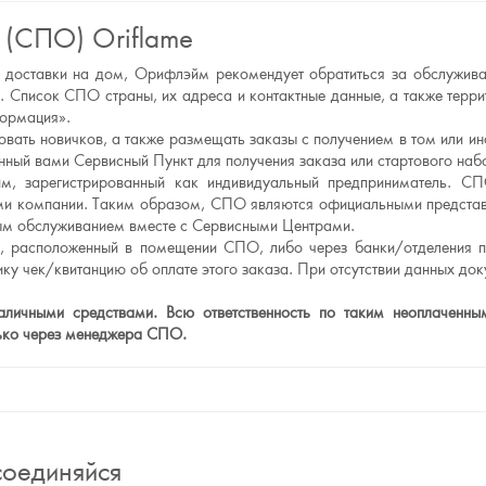
 (СПО) Oriflame
а и доставки на дом, Орифлэйм рекомендует обратиться за обслужи
 Список СПО страны, их адреса и контактные данные, а также тер
формация».
вать новичков, а также размещать заказы с получением в том или и
ный вами Сервисный Пункт для получения заказа или стартового наб
, зарегистрированный как индивидуальный предприниматель. СП
рами компании. Таким образом, СПО являются официальными предст
нным обслуживанием вместе с Сервисными Центрами.
л, расположенный в помещении СПО, либо через банки/отделения п
ку чек/квитанцию об оплате этого заказа. При отсутствии данных до
ичными средствами. Всю ответственность по таким неоплаченным 
лько через менеджера СПО.
оединяйся