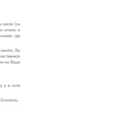
 заказ (он
аз можно в
мание, где
анкете, Вы
чественная
ты на Ваши
у и в поле
 Контакты.