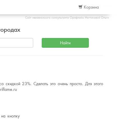
Корзина
Сайт независимого консультанта Орифлэйм Ногтиковой Ольги
городах
о скидкой 23%. Сделать это очень просто. Для этого
iflame.ru
 на кнопку