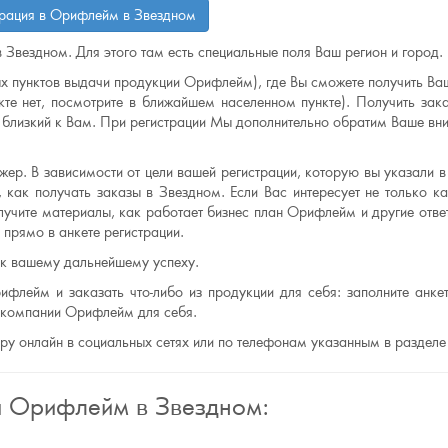
трация в Орифлейм в Звездном
в Звездном. Для этого там есть специальные поля Ваш регион и город.
х пунктов выдачи продукции Орифлейм), где Вы сможете получить Ваш
те нет, посмотрите в ближайшем населенном пункте). Получить зак
лизкий к Вам. При регистрации Мы дополнительно обратим Ваше вни
ер. В зависимости от цели вашей регистрации, которую вы указали в 
 как получать заказы в Звездном. Если Вас интересует не только ка
лучите материалы, как работает бизнес план Орифлейм и другие отве
прямо в анкете регистрации.
 к вашему дальнейшему успеху.
ифлейм и заказать что-либо из продукции для себя: заполните анкет
ю компании Орифлейм для себя.
еру онлайн в социальных сетях или по телефонам указанным в разделе
я Орифлейм в Звездном: