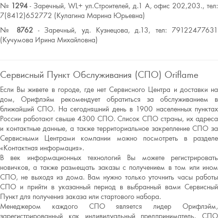
№
1294
- Заречный, WL+ ул.Строителей, д.1 А, офис 202,203., тел
7(8412)652772 (Кулагина Марина Юрьевна)
№
8762
- Заречный, уд. Кузнецова, д.13, тел: 7912247763
(Кучумова Ирина Михайловна)
Сервисный Пункт Обслуживания (СПО) Oriflame
Если Вы живете в городе, где нет Сервисного Центра и доставки на
дом, Орифлэйм рекомендует обратиться за обслуживанием в
ближайший СПО. На сегодняшний день в 1900 населенных пунктах
России работают свыше 4300 СПО. Список СПО страны, их адреса
и контактные данные, а также территориальное закрепление СПО за
Сервисными Центрами компании можно посмотреть в разделе
«Контактная информация».
В век информационных технологий Вы можете регистрировать
новичков, а также размещать заказы с получением в том или ином
СПО, не выходя из дома. Вам нужно только уточнить часы работы
СПО и прийти в указанный период в выбранный вами Сервисный
Пункт для получения заказа или стартового набора.
Менеджером каждого СПО является лидер Орифлэйм,
зарегистрированный как индивидуальный предприниматель. СПО