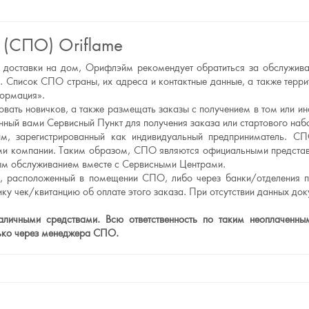
 (СПО) Oriflame
а и доставки на дом, Орифлэйм рекомендует обратиться за обслужи
 Список СПО страны, их адреса и контактные данные, а также тер
формация».
вать новичков, а также размещать заказы с получением в том или и
ный вами Сервисный Пункт для получения заказа или стартового наб
, зарегистрированный как индивидуальный предприниматель. СП
рами компании. Таким образом, СПО являются официальными предст
нным обслуживанием вместе с Сервисными Центрами.
л, расположенный в помещении СПО, либо через банки/отделения п
ку чек/квитанцию об оплате этого заказа. При отсутствии данных до
ичными средствами. Всю ответственность по таким неоплаченным 
лько через менеджера СПО.