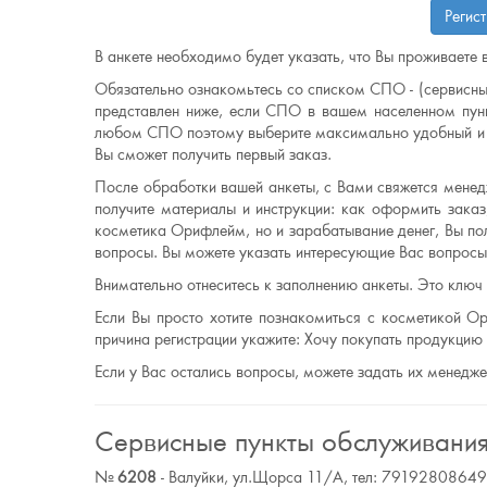
Регис
В анкете необходимо будет указать, что Вы проживаете в
Обязательно ознакомьтесь со списком СПО - (сервисны
представлен ниже, если СПО в вашем населенном пунк
любом СПО поэтому выберите максимально удобный и б
Вы сможет получить первый заказ.
После обработки вашей анкеты, с Вами свяжется менедж
получите материалы и инструкции: как оформить заказ,
косметика Орифлейм, но и зарабатывание денег, Вы по
вопросы. Вы можете указать интересующие Вас вопросы 
Внимательно отнеситесь к заполнению анкеты. Это ключ
Если Вы просто хотите познакомиться с косметикой Ор
причина регистрации укажите: Хочу покупать продукци
Если у Вас остались вопросы, можете задать их менедж
Сервисные пункты обслуживани
№
6208
- Валуйки, ул.Щорса 11/А, тел: 79192808649