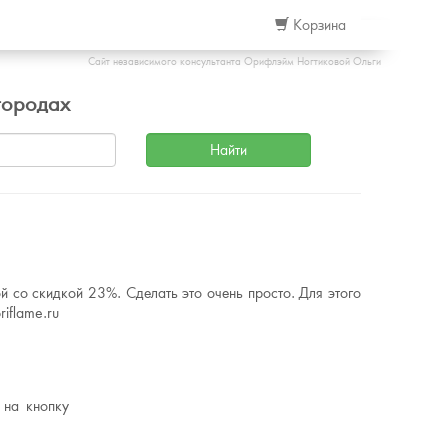
Корзина
Сайт независимого консультанта Орифлэйм Ногтиковой Ольги
городах
й со скидкой 23%. Сделать это очень просто. Для этого
iflame.ru
 на кнопку