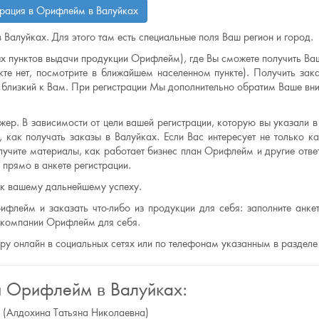
трация в Орифлейм в Валуйках
 Валуйках. Для этого там есть специальные поля Ваш регион и город.
х пунктов выдачи продукции Орифлейм), где Вы сможете получить Ваш
те нет, посмотрите в ближайшем населенном пункте). Получить зак
лизкий к Вам. При регистрации Мы дополнительно обратим Ваше вни
ер. В зависимости от цели вашей регистрации, которую вы указали в 
 как получать заказы в Валуйках. Если Вас интересует не только ка
лучите материалы, как работает бизнес план Орифлейм и другие отве
прямо в анкете регистрации.
 к вашему дальнейшему успеху.
ифлейм и заказать что-либо из продукции для себя: заполните анкет
ю компании Орифлейм для себя.
еру онлайн в социальных сетях или по телефонам указанным в разделе
я Орифлейм в Валуйках:
 (Алдохина Татьяна Николаевна)