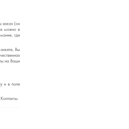
 заказ (он
аз можно в
мание, где
анкете, Вы
чественная
ты на Ваши
у и в поле
 Контакты.