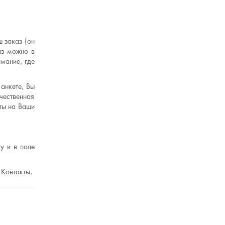
 заказ (он
аз можно в
мание, где
анкете, Вы
чественная
ты на Ваши
у и в поле
 Контакты.