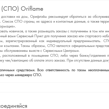
 (СПО) Oriflame
а и доставки на дом, Орифлэйм рекомендует обратиться за обслужи
 Список СПО страны, их адреса и контактные данные, а также тер
формация».
вать новичков, а также размещать заказы с получением в том или и
ный вами Сервисный Пункт для получения заказа или стартового наб
, зарегистрированный как индивидуальный предприниматель. СП
рами компании. Таким образом, СПО являются официальными предст
нным обслуживанием вместе с Сервисными Центрами.
л, расположенный в помещении СПО, либо через банки/отделения п
ку чек/квитанцию об оплате этого заказа. При отсутствии данных до
ичными средствами. Всю ответственность по таким неоплаченным 
лько через менеджера СПО.
оединяйся