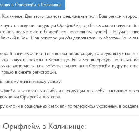
трация в Орифлейм в Калининце
 Калининце. Для этого там есть специальные поля Ваш регион и город.
х пунктов выдачи продукции Орифлейм), где Вы сможете получить Ваш
те нет, посмотрите в ближайшем населенном пункте). Получить зак
лизкий к Вам. При регистрации Мы дополнительно обратим Ваше вни
ер. В зависимости от цели вашей регистрации, которую вы указали в 
 как получать заказы в Калининце. Если Вас интересует не только ка
лучите материалы, как работает бизнес план Орифлейм и другие отве
прямо в анкете регистрации.
 к вашему дальнейшему успеху.
ифлейм и заказать что-либо из продукции для себя: заполните анкет
ю компании Орифлейм для себя.
еру онлайн в социальных сетях или по телефонам указанным в разделе
я Орифлейм в Калининце: