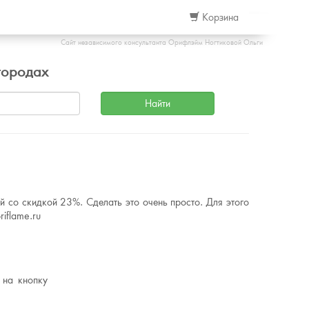
Корзина
Сайт независимого консультанта Орифлэйм Ногтиковой Ольги
городах
 со скидкой 23%. Сделать это очень просто. Для этого
iflame.ru
 на кнопку