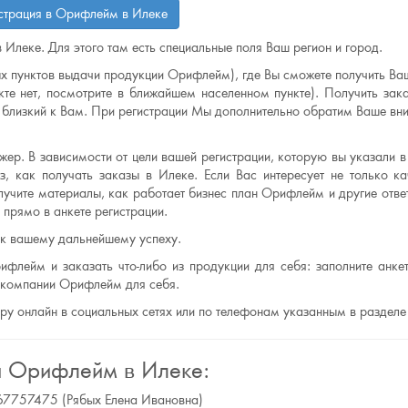
страция в Орифлейм в Илеке
 Илеке. Для этого там есть специальные поля Ваш регион и город.
х пунктов выдачи продукции Орифлейм), где Вы сможете получить Ваш
те нет, посмотрите в ближайшем населенном пункте). Получить зак
лизкий к Вам. При регистрации Мы дополнительно обратим Ваше вни
ер. В зависимости от цели вашей регистрации, которую вы указали в 
, как получать заказы в Илеке. Если Вас интересует не только ка
лучите материалы, как работает бизнес план Орифлейм и другие отве
прямо в анкете регистрации.
 к вашему дальнейшему успеху.
ифлейм и заказать что-либо из продукции для себя: заполните анкет
ю компании Орифлейм для себя.
еру онлайн в социальных сетях или по телефонам указанным в разделе
я Орифлейм в Илеке:
9867757475 (Рябых Елена Ивановна)