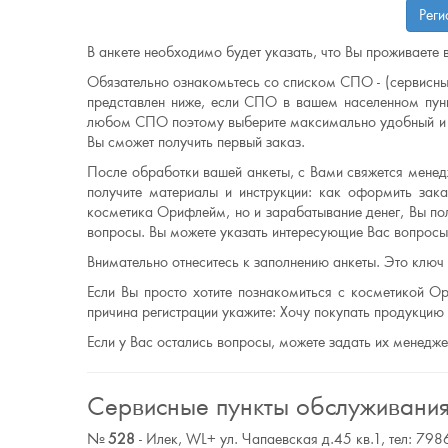
Реги
В анкете необходимо будет указать, что Вы проживаете в
Обязательно ознакомьтесь со списком СПО - (сервисны
представлен ниже, если СПО в вашем населенном пунк
любом СПО поэтому выберите максимально удобный и б
Вы сможет получить первый заказ.
После обработки вашей анкеты, с Вами свяжется менедж
получите материалы и инструкции: как оформить заказ
косметика Орифлейм, но и зарабатывание денег, Вы по
вопросы. Вы можете указать интересующие Вас вопросы 
Внимательно отнеситесь к заполнению анкеты. Это ключ
Если Вы просто хотите познакомиться с косметикой Ор
причина регистрации укажите: Хочу покупать продукци
Если у Вас остались вопросы, можете задать их менедж
Сервисные пункты обслуживани
№
528
- Илек, WL+ ул. Чапаевская д.45 кв.1, тел: 7