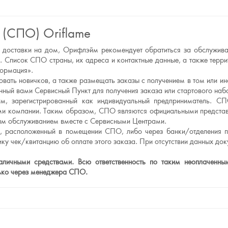
 (СПО) Oriflame
а и доставки на дом, Орифлэйм рекомендует обратиться за обслужи
 Список СПО страны, их адреса и контактные данные, а также тер
формация».
вать новичков, а также размещать заказы с получением в том или и
ный вами Сервисный Пункт для получения заказа или стартового наб
, зарегистрированный как индивидуальный предприниматель. СП
рами компании. Таким образом, СПО являются официальными предст
нным обслуживанием вместе с Сервисными Центрами.
л, расположенный в помещении СПО, либо через банки/отделения п
ку чек/квитанцию об оплате этого заказа. При отсутствии данных до
ичными средствами. Всю ответственность по таким неоплаченным 
лько через менеджера СПО.