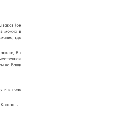
 заказ (он
аз можно в
мание, где
анкете, Вы
чественная
ты на Ваши
у и в поле
 Контакты.