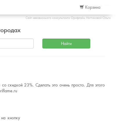
Корзина
Сайт независимого консультанта Орифлэйм Ногтиковой Ольги
городах
 со скидкой 23%. Сделать это очень просто. Для этого
iflame.ru
 на кнопку