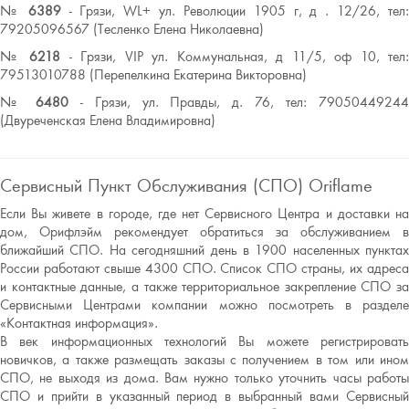
№
6389
- Грязи, WL+ ул. Революции 1905 г, д . 12/26, тел
79205096567 (Тесленко Елена Николаевна)
№
6218
- Грязи, VIP ул. Коммунальная, д 11/5, оф 10, тел:
79513010788 (Перепелкина Екатерина Викторовна)
№
6480
- Грязи, ул. Правды, д. 76, тел: 7905044924
(Двуреченская Елена Владимировна)
Сервисный Пункт Обслуживания (СПО) Oriflame
Если Вы живете в городе, где нет Сервисного Центра и доставки на
дом, Орифлэйм рекомендует обратиться за обслуживанием в
ближайший СПО. На сегодняшний день в 1900 населенных пунктах
России работают свыше 4300 СПО. Список СПО страны, их адреса
и контактные данные, а также территориальное закрепление СПО за
Сервисными Центрами компании можно посмотреть в разделе
«Контактная информация».
В век информационных технологий Вы можете регистрировать
новичков, а также размещать заказы с получением в том или ином
СПО, не выходя из дома. Вам нужно только уточнить часы работы
СПО и прийти в указанный период в выбранный вами Сервисный