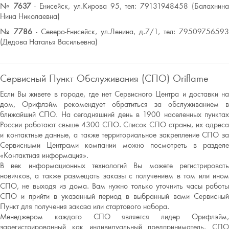
№
7637
- Енисейск, ул.Кирова 95, тел: 79131948458 (Балахнин
Нина Николаевна)
№
7786
- Северо-Енисейск, ул.Ленина, д.7/1, тел: 79509756593
(Дедова Наталья Васильевна)
Сервисный Пункт Обслуживания (СПО) Oriflame
Если Вы живете в городе, где нет Сервисного Центра и доставки на
дом, Орифлэйм рекомендует обратиться за обслуживанием в
ближайший СПО. На сегодняшний день в 1900 населенных пунктах
России работают свыше 4300 СПО. Список СПО страны, их адреса
и контактные данные, а также территориальное закрепление СПО за
Сервисными Центрами компании можно посмотреть в разделе
«Контактная информация».
В век информационных технологий Вы можете регистрировать
новичков, а также размещать заказы с получением в том или ином
СПО, не выходя из дома. Вам нужно только уточнить часы работы
СПО и прийти в указанный период в выбранный вами Сервисный
Пункт для получения заказа или стартового набора.
Менеджером каждого СПО является лидер Орифлэйм,
зарегистрированный как индивидуальный предприниматель. СПО