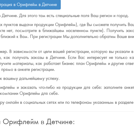
страция в Орифлейм в Детчине
 Детчине. Для этого там есть специальные поля Ваш регион и город.
х пунктов выдачи продукции Орифлейм), где Вы сможете получить Ваш
те нет, посмотрите в ближайшем населенном пункте). Получить зак
лизкий к Вам. При регистрации Мы дополнительно обратим Ваше вни
ер. В зависимости от цели вашей регистрации, которую вы указали в 
, как получать заказы в Детчине. Если Вас интересует не только ка
лучите материалы, как работает бизнес план Орифлейм и другие отве
прямо в анкете регистрации.
 к вашему дальнейшему успеху.
ифлейм и заказать что-либо из продукции для себя: заполните анкет
ю компании Орифлейм для себя.
еру онлайн в социальных сетях или по телефонам указанным в разделе
я Орифлейм в Детчине: