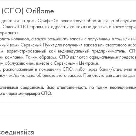
 (СПО) Oriflame
а и доставки на дом, Орифлэйм рекомендует обратиться за обслужи
 Список СПО страны, их адреса и контактные данные, а также тер
формация».
вать новичков, а также размещать заказы с получением в том или и
ный вами Сервисный Пункт для получения заказа или стартового наб
, зарегистрированный как индивидуальный предприниматель. СП
рами компании. Таким образом, СПО являются официальными предст
нным обслуживанием вместе с Сервисными Центрами.
л, расположенный в помещении СПО, либо через банки/отделения п
ку чек/квитанцию об оплате этого заказа. При отсутствии данных до
ичными средствами. Всю ответственность по таким неоплаченным 
лько через менеджера СПО.
оединяйся