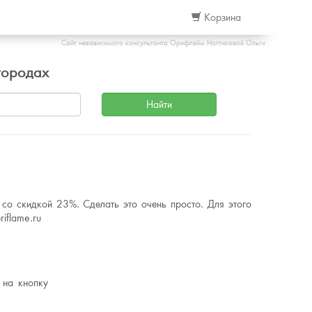
Корзина
Сайт независимого консультанта Орифлэйм Ногтиковой Ольги
городах
со скидкой 23%. Сделать это очень просто. Для этого
iflame.ru
 на кнопку