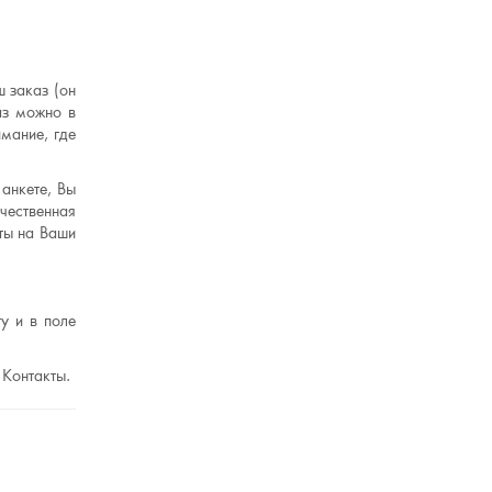
 заказ (он
аз можно в
мание, где
анкете, Вы
чественная
ты на Ваши
у и в поле
 Контакты.