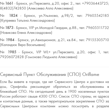
№
1661
- Брянск, ул.Пересвета, д.20, офис 2., тел: +79036443725
8(4832)742850 (Алексеева Алла Алексеевна)
№
1824
- Брянск, ул.Ульянова, д.98/2, тел: 79605542185
(Купреева Татьяна Александровна)
№
1873
- Брянск, VIP ул.Молодой Гвардии, д.88., тел: 79605511732
(Новикова Елена Александровна)
№
1984
- Брянск, ул.Авиационная, д.21, кв.84., тел: 7915530571
(Каландюк Вера Васильевна)
№
1985
- Брянск, VIP WL+ ул.Пересвета, д.20, офис 1, тел
79206072828 (Гомонова Людмила Алексеевна)
Сервисный Пункт Обслуживания (СПО) Oriflame
Если Вы живете в городе, где нет Сервисного Центра и доставки на
дом, Орифлэйм рекомендует обратиться за обслуживанием в
ближайший СПО. На сегодняшний день в 1900 населенных пунктах
России работают свыше 4300 СПО. Список СПО страны, их адреса
и контактные данные, а также территориальное закрепление СПО за
Сервисными Центрами компании можно посмотреть в разделе