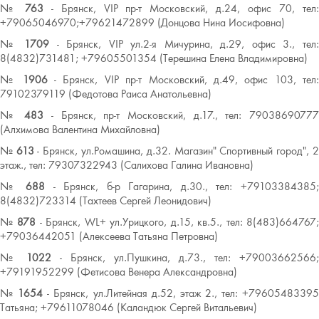
№
763
- Брянск, VIP пр-т Московский, д.24, офис 70, тел
+79065046970;+79621472899 (Донцова Нина Иосифовна)
№
1709
- Брянск, VIP ул.2-я Мичурина, д.29, офис 3., тел
8(4832)731481; +79605501354 (Терешина Елена Владимировна)
№
1906
- Брянск, VIP пр-т Московский, д.49, офис 103, тел
79102379119 (Федотова Раиса Анатольевна)
№
483
- Брянск, пр-т Московский, д.17., тел: 7903869077
(Алхимова Валентина Михайловна)
№
613
- Брянск, ул.Ромашина, д.32. Магазин" Спортивный город", 
этаж., тел: 79307322943 (Салихова Галина Ивановна)
№
688
- Брянск, б-р Гагарина, д.30., тел: +79103384385
8(4832)723314 (Тахтеев Сергей Леонидович)
№
878
- Брянск, WL+ ул.Урицкого, д.15, кв.5., тел: 8(483)664767;
+79036442051 (Алексеева Татьяна Петровна)
№
1022
- Брянск, ул.Пушкина, д.73., тел: +79003662566;
+79191952299 (Фетисова Венера Александровна)
№
1654
- Брянск, ул.Литейная д.52, этаж 2., тел: +7960548339
Татьяна; +79611078046 (Каландюк Сергей Витальевич)