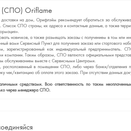
 (СПО) Oriflame
а и доставки на дом, Орифлэйм рекомендует обратиться за обслужи
 Список СПО страны, их адреса и контактные данные, а также тер
формация».
вать новичков, а также размещать заказы с получением в том или и
ный вами Сервисный Пункт для получения заказа или стартового наб
, зарегистрированный как индивидуальный предприниматель. СП
рами компании. Таким образом, СПО являются официальными предст
нным обслуживанием вместе с Сервисными Центрами.
л, расположенный в помещении СПО, либо через банки/отделения п
ку чек/квитанцию об оплате этого заказа. При отсутствии данных до
ичными средствами. Всю ответственность по таким неоплаченным 
лько через менеджера СПО.
оединяйся