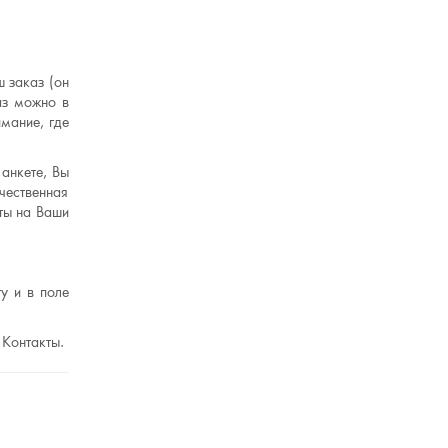
 заказ (он
аз можно в
мание, где
анкете, Вы
чественная
ты на Ваши
у и в поле
 Контакты.