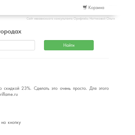
Корзина
Сайт независимого консультанта Орифлэйм Ногтиковой Ольги
городах
о скидкой 23%. Сделать это очень просто. Для этого
iflame.ru
 на кнопку