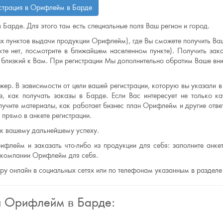
страция в Орифлейм в Барде
 Барде. Для этого там есть специальные поля Ваш регион и город.
х пунктов выдачи продукции Орифлейм), где Вы сможете получить Ваш
те нет, посмотрите в ближайшем населенном пункте). Получить зак
лизкий к Вам. При регистрации Мы дополнительно обратим Ваше вни
ер. В зависимости от цели вашей регистрации, которую вы указали в 
, как получать заказы в Барде. Если Вас интересует не только ка
лучите материалы, как работает бизнес план Орифлейм и другие отве
прямо в анкете регистрации.
 к вашему дальнейшему успеху.
ифлейм и заказать что-либо из продукции для себя: заполните анкет
ю компании Орифлейм для себя.
еру онлайн в социальных сетях или по телефонам указанным в разделе
я Орифлейм в Барде: