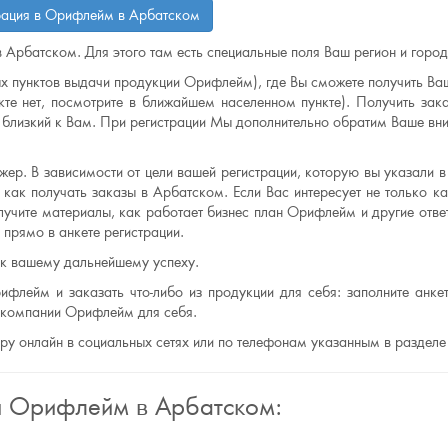
рация в Орифлейм в Арбатском
в Арбатском. Для этого там есть специальные поля Ваш регион и город
х пунктов выдачи продукции Орифлейм), где Вы сможете получить Ваш
те нет, посмотрите в ближайшем населенном пункте). Получить зак
лизкий к Вам. При регистрации Мы дополнительно обратим Ваше вни
ер. В зависимости от цели вашей регистрации, которую вы указали в 
 как получать заказы в Арбатском. Если Вас интересует не только ка
лучите материалы, как работает бизнес план Орифлейм и другие отве
прямо в анкете регистрации.
 к вашему дальнейшему успеху.
ифлейм и заказать что-либо из продукции для себя: заполните анкет
ю компании Орифлейм для себя.
еру онлайн в социальных сетях или по телефонам указанным в разделе
я Орифлейм в Арбатском: