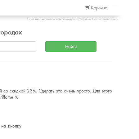
Корзина
Сайт независимого консультанта Орифлэйм Ногтиковой Ольги
городах
 со скидкой 23%. Сделать это очень просто. Для этого
iflame.ru
 на кнопку