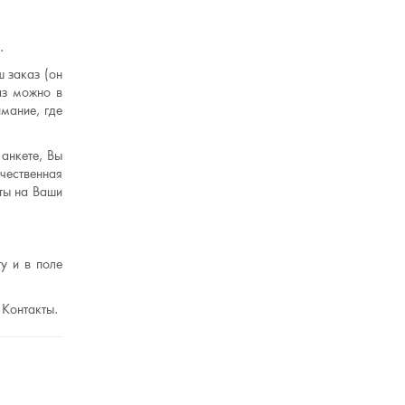
.
 заказ (он
аз можно в
мание, где
анкете, Вы
чественная
ты на Ваши
у и в поле
 Контакты.