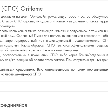
 (СПО) Oriflame
а и доставки на дом, Орифлэйм рекомендует обратиться за обслужи
 Список СПО страны, их адреса и контактные данные, а также тер
формация».
вать новичков, а также размещать заказы с получением в том или и
ный вами Сервисный Пункт для получения заказа или стартового наб
, зарегистрированный как индивидуальный предприниматель. СП
рами компании. Таким образом, СПО являются официальными предст
нным обслуживанием вместе с Сервисными Центрами.
л, расположенный в помещении СПО, либо через банки/отделения п
ку чек/квитанцию об оплате этого заказа. При отсутствии данных до
ичными средствами. Всю ответственность по таким неоплаченным 
лько через менеджера СПО.
оединяйся