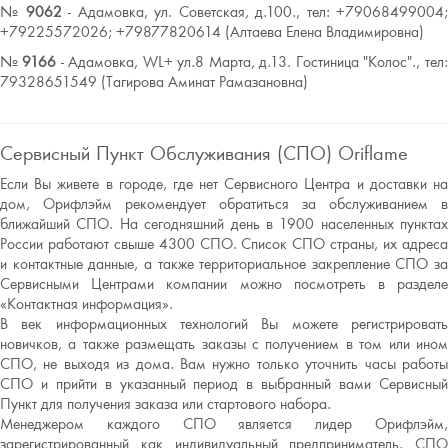
№
9062
- Адамовка, ул. Советская, д.100., тел: +79068499004
+79225572026; +79877820614 (Алтаева Елена Владимировна)
№
9166
- Адамовка, WL+ ул.8 Марта, д.13. Гостиница "Колос"., тел
79328651549 (Тагирова Аминат Рамазановна)
Сервисный Пункт Обслуживания (СПО) Oriflame
Если Вы живете в городе, где нет Сервисного Центра и доставки на
дом, Орифлэйм рекомендует обратиться за обслуживанием в
ближайший СПО. На сегодняшний день в 1900 населенных пунктах
России работают свыше 4300 СПО. Список СПО страны, их адреса
и контактные данные, а также территориальное закрепление СПО за
Сервисными Центрами компании можно посмотреть в разделе
«Контактная информация».
В век информационных технологий Вы можете регистрировать
новичков, а также размещать заказы с получением в том или ином
СПО, не выходя из дома. Вам нужно только уточнить часы работы
СПО и прийти в указанный период в выбранный вами Сервисный
Пункт для получения заказа или стартового набора.
Менеджером каждого СПО является лидер Орифлэйм,
зарегистрированный как индивидуальный предприниматель. СПО