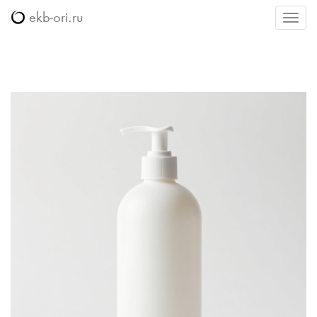
ekb-ori.ru
Меню