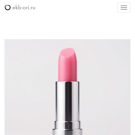
ekb-ori.ru
Меню