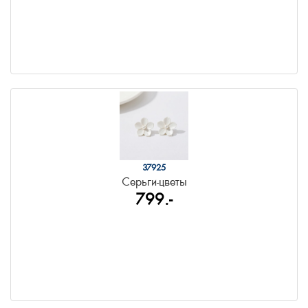
37925
Серьги-цветы
799.-