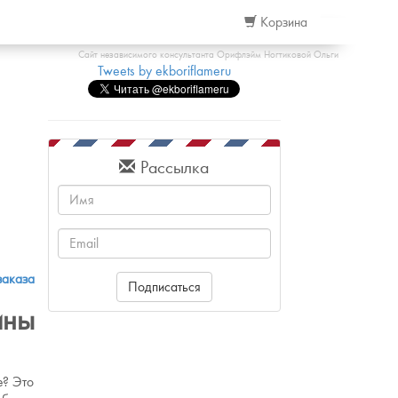
Корзина
Сайт независимого консультанта Орифлэйм Ногтиковой Ольги
Tweets by ekboriflameru
Рассылка
Имя
Email
заказа
Подписаться
ины
е? Это