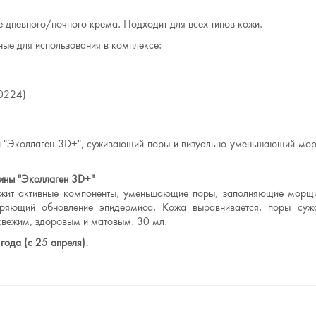
 дневного/ночного крема. Подходит для всех типов кожи.
ые для использования в комплексе:
20224)
ии "Эколлаген 3D+", суживающий поры и визуально уменьшающий мо
ины "Эколлаген 3D+"
ержит активные компоненты, уменьшающие поры, заполняющие морщ
ряющий обновление эпидермиса. Кожа выравнивается, поры суж
 свежим, здоровым и матовым. 30 мл.
года (с 25 апреля).