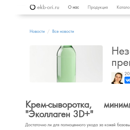
ekb-ori.ru
О нас
Продукция
Катал
Новости
Все новости
Нез
пре
20
Крем-сыворотка, мин
"Эколлаген 3D+"
Достаточно ли для полноценного ухода за кожей базов