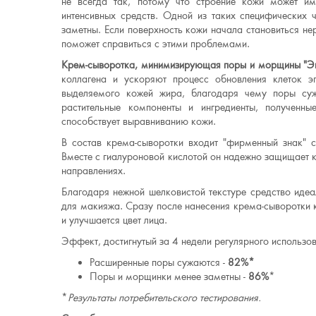
не всегда так, потому что строение кожи может им
интенсивных средств. Одной из таких специфических 
заметны. Если поверхность кожи начала становиться нер
поможет справиться с этими проблемами.
Крем-сыворотка, минимизирующая поры и морщины "Э
коллагена и ускоряют процесс обновления клеток 
выделяемого кожей жира, благодаря чему поры суж
растительные компоненты и ингредиенты, полученны
способствует выравниванию кожи.
В состав крема-сыворотки входит "фирменный знак" 
Вместе с гиалуроновой кислотой он надежно защищает 
направлениях.
Благодаря нежной шелковистой текстуре средство идеа
для макияжа. Сразу после нанесения крема-сыворотки 
и улучшается цвет лица.
Эффект, достигнутый за 4 недели регулярного использо
Расширенные поры сужаются -
82%*
Поры и морщинки менее заметны -
86%
*
*
Результаты потребительского тестирования.