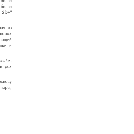
 более
 более
н 3D+"
синтез
 порах
няющий
етки и
флэйм.
в трех
основу
 поры,