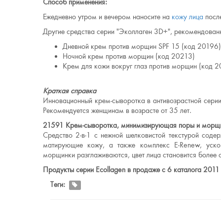
Способ применения:
Ежедневно утром и вечером наносите на
кожу лица
после
Другие средства серии "Эколлаген 3D+", рекомендованн
Дневной крем против морщин SPF 15 (код 20196)
Ночной крем против морщин (код 20213)
Крем для кожи вокруг глаз против морщин (код 
Краткая справка
Инновационный крем-сыворотка в антивозрастной сер
Рекомендуется женщинам в возрасте от 35 лет.
21591 Крем-сыворотка, минимизирующая поры и морщ
Средство 2-в-1 с нежной шелковистой текстурой сод
матирующие кожу, а также комплекс E-Renew, уско
морщинки разглаживаются, цвет лица становится более
Продукты серии Ecollagen в продаже с 6 каталога 2011 
Теги: