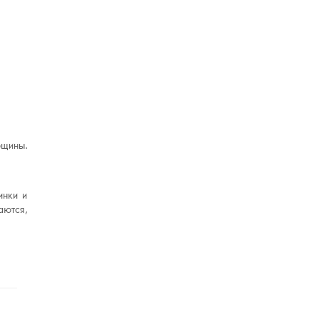
рщины.
инки и
аются,