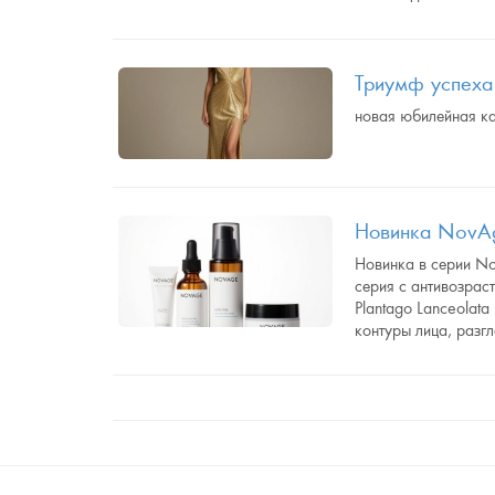
Триумф успеха
новая юбилейная ка
Новинка NovAg
Новинка в серии No
серия с антивозрас
Plantago Lanceolata
контуры лица, разг