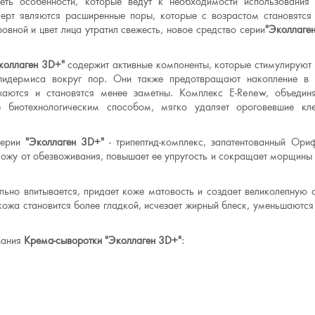
еть особенности, которые ведут к необходимости использования
черт являются расширенные поры, которые с возрастом становятся
овной и цвет лица утратил свежесть, новое средство серии
"Эколлаге
коллаген 3D+"
содержит активные компоненты, которые стимулируют 
эпидермиса вокруг пор. Они также предотвращают накопление в
аются и становятся менее заметны. Комплекс E-Renew, объеди
е биотехнологическим способом, мягко удаляет ороговевшие кл
серии
"Эколлаген 3D+"
- трипептид-комплекс, запатентованный Ори
кожу от обезвоживания, повышает ее упругость и сокращает морщины 
льно впитывается, придает коже матовость и создает великолепную 
кожа становится более гладкой, исчезает жирный блеск, уменьшаются
вания
Крема-сыворотки "Эколлаген 3D+"
: