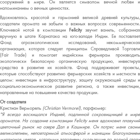
сооружений в мире. Он является символом вечной любви и
напоминанием о вечных ценностях.
Вдохновляясь красотой и гармонией великой древней культуры,
создатели аромата не забыли о важных вопросах современности.
Ключевой нотой в композиции
Felicity
звучит ваниль, собранна
вручную в штате Карнатака на юго-западе Индии. Ее поставляет
Фонд агроэкологических исследований, некоммерческая
организация, которая следует принципам Справедливой Торговли
(Fair Trade) и помогает индийским фермерам производить
экологически безопасную органическую продукцию, инвестируя
средства в развитие их хозяйств. Фонд поддерживает проекты,
которые способствуют развитию фермерских хозяйств и местности в
целом: инвестиции в инфраструктуру, защиту окружающей среды и
социально-экономическое развитие региона, а также инвестиции,
направленные на повышение качества продукции.
От создателя
Кристиан Верморель
(
Christian
Vermorel
)
, парфюмер:
"Я всегда восхищался Индией, подлинной сокровищницей в мире
ароматов. На создание композиции Felicity меня вдохновил плавучий
цветочный рынок на озере Дал в Кашмире. Он потряс меня своим
великолепием, неповторимой атмосферой и манящим благоуханием
миллионов цветов, которыми заполнены скользящие по водной глади