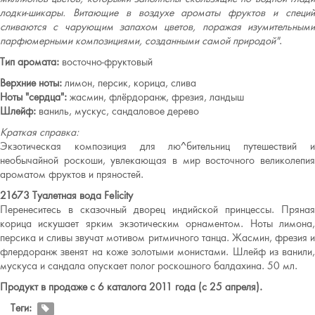
лодки-шикары. Витающие в воздухе ароматы фруктов и специй
сливаются с чарующим запахом цветов, поражая изумительными
парфюмерными композициями, созданными самой природой"
.
Тип аромата:
восточно-фруктовый
Верхние ноты:
лимон, персик, корица, слива
Ноты "сердца":
жасмин, флёрдоранж, фрезия, ландыш
Шлейф:
ваниль, мускус, сандаловое дерево
Краткая справка:
Экзотическая композиция для лю^бительниц путешествий и
необычайной роскоши, увлекающая в мир восточного великолепия
ароматом фруктов и пряностей.
21673 Туалетная вода Felicity
Перенеситесь в сказочный дворец индийской принцессы. Пряная
корица искушает ярким экзотическим орнаментом. Ноты лимона,
персика и сливы звучат мотивом ритмичного танца. Жасмин, фрезия и
флердоранж звенят на коже золотыми монистами. Шлейф из ванили,
мускуса и сандала опускает полог роскошного балдахина. 50 мл.
Продукт в продаже с 6 каталога 2011 года (с 25 апреля).
Теги: