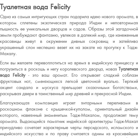
Туалетная вода Felicity
Одна из самых интригующих стран подарила идею нового аромата, в
котором сплетены экзотическая природа Индии и неповторимая
пышность ее уникальных дворцов и садов. Образы этой загадочной
земли пробуждают фантазию, увлекая в далекий мир, где изнеженные
красавицы живут в окружении дивных сокровищ и затейливо
украшенный слон неспешно везет их на закате на прогулку к Тадж-
Махалу.
Если вы желаете перевоплотиться на время в индийскую принцессу и
погрузиться в роскошь и негу королевского дворца, новая
Туалетная
вода Felicity
- это ваш аромат. Его открывает сладкий соблаз
фруктовых нот, сменяющихся легкой цветочной вуалью. Терпкий
акцент сандала и мускуса прельщает сказочными богатствами,
раскрывая двери в таинственный мир древней и прекрасной Индии.
Благоухающая композиция играет янтарными переливами в
роскошном флаконе с крышечкой-куполом, ориентальный дизайн
которого, навеянный знаменитым Тадж-Махалом, продолжает тему
аромата. Выдающийся памятник индийской архитектуры Тадж-Махал
причудливо сочетает характерные черты персидского, исламского и
индийского искусства и по праву считается одним из красивейших