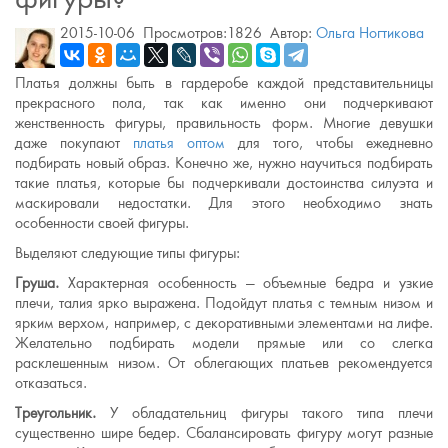
2015-10-06
Просмотров:1826
Автор:
Ольга Ногтикова
Платья должны быть в гардеробе каждой представительницы
прекрасного пола, так как именно они подчеркивают
женственность фигуры, правильность форм. Многие девушки
даже покупают
платья оптом
для того, чтобы ежедневно
подбирать новый образ. Конечно же, нужно научиться подбирать
такие платья, которые бы подчеркивали достоинства силуэта и
маскировали недостатки. Для этого необходимо знать
особенности своей фигуры.
Выделяют следующие типы фигуры:
Груша.
Характерная особенность — объемные бедра и узкие
плечи, талия ярко выражена. Подойдут платья с темным низом и
ярким верхом, например, с декоративными элементами на лифе.
Желательно подбирать модели прямые или со слегка
расклешенным низом. От облегающих платьев рекомендуется
отказаться.
Треугольник.
У обладательниц фигуры такого типа плечи
существенно шире бедер. Сбалансировать фигуру могут разные