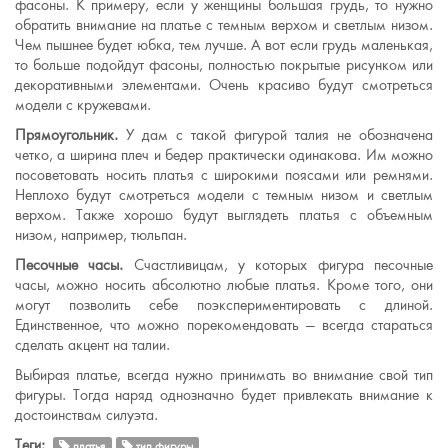
фасоны. К примеру, если у женщины большая грудь, то нужно
обратить внимание на платье с темным верхом и светлым низом.
Чем пышнее будет юбка, тем лучше. А вот если грудь маленькая,
то больше подойдут фасоны, полностью покрытые рисунком или
декоративными элементами. Очень красиво будут смотреться
модели с кружевами.
Прямоугольник.
У дам с такой фигурой талия не обозначена
четко, а ширина плеч и бедер практически одинакова. Им можно
посоветовать носить платья с широкими поясами или ремнями.
Неплохо будут смотреться модели с темным низом и светлым
верхом. Также хорошо будут выглядеть платья с объемным
низом, например, тюльпан.
Песочные часы.
Счастливицам, у которых фигура песочные
часы, можно носить абсолютно любые платья. Кроме того, они
могут позволить себе поэкспериментировать с длиной.
Единственное, что можно порекомендовать — всегда стараться
сделать акцент на талии.
Выбирая платье, всегда нужно принимать во внимание свой тип
фигуры. Тогда наряд однозначно будет привлекать внимание к
достоинствам силуэта.
Теги:
платья
тип фигуры