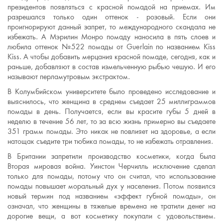
президентов появляться с красной помадой на приемах. Им
разрешался только один оттенок - розовый. Если они
проигнорируют данный запрет, то международного скандала не
избежать. А Мэрилин Монро помаду наносила в пять слоев и
любила оттенок №522 помады от Guerlain по названием Kiss
Kiss. А чтобы добавить мерцания красной помаде, сегодня, как и
раньше, добавляют в состав измельченную рыбью чешую. И его
называют перламутровым экстрактом.
В Колумбийском университете было проведено исследование и
выяснилось, что женщина в среднем съедает 25 миллиграммов
помады в день. Получается, если вы красите губы 5 дней в
неделю в течение 56 лет, то за всю жизнь примерно вы съедаете
351 грамм помады. Это никак не повлияет на здоровье, а если
натощак съедите три тюбика помады, то не избежать отравления.
В Британии запретили производство косметики, когда была
Вторая мировая война. Уинстон Черчилль исключение сделал
только для помады, потому что он считал, что использование
помады повышает моральный дух у населения. Потом появился
новый термин под названием «эффект губной помады», он
означал, что женщины в тяжелые времена не тратили денег на
дорогие вещи, а вот косметику покупали с удовольствием.