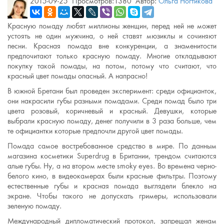
2015-09-25
Просмотров:1380
Автор:
Ольга Ногтикова
Красную помаду любят миллионы женщин, перед ней не может
устоять не один мужчина, о ней ставят мюзиклы и сочиняют
песни. Красная помада вне конкуренции, а знаменитости
предпочитают только красную помаду. Многие откладывают
покупку такой помады, на потом, потому что считают, что
красный цвет помады опасный. А напрасно!
В южной Бретани был проведен эксперимент: среди официанток,
они накрасили губы разными помадами. Среди помад было три
цвета розовый, коричневый и красный. Девушки, которые
выбрали красную помаду, денег получили в 3 раза больше, чем
те официантки которые предпочли другой цвет помады.
Помада самое востребованное средство в мире. По данным
магазина косметики Superdrug в Британии, трендом считаются
алые губы. Ну, а на втором месте smoky eyes. Во времена черно-
белого кино, в видеокамерах были красные фильтры. Поэтому
естественные губы и красная помада выглядели блекло на
экране. Чтобы такого не допускать гримеры, использовали
зеленую помаду.
Международный дипломатический протокол, запрещал женам