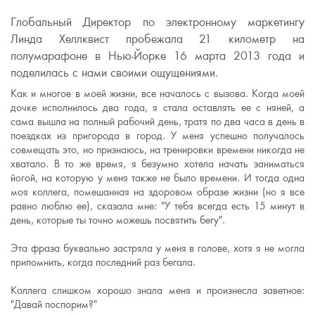
Глобальный Директор по электронному маркетингу
Линда Хеллквист пробежала 21 километр на
полумарафоне в Нью-Йорке 16 марта 2013 года и
поделилась с нами своими ощущениями.
Как и многое в моей жизни, все началось с вызова. Когда моей
дочке исполнилось два года, я стала оставлять ее с няней, а
сама вышла на полный рабочий день, тратя по два часа в день в
поездках из пригорода в город. У меня успешно получалось
совмещать это, но признаюсь, на тренировки времени никогда не
хватало. В то же время, я безумно хотела начать заниматься
йогой, на которую у меня также не было времени. И тогда одна
моя коллега, помешанная на здоровом образе жизни (но я все
равно люблю ее), сказала мне: "У тебя всегда есть 15 минут в
день, которые ты точно можешь посвятить бегу".
Эта фраза буквально застряла у меня в голове, хотя я не могла
припомнить, когда последний раз бегала.
Коллега слишком хорошо знала меня и произнесла заветное:
"Давай поспорим?"