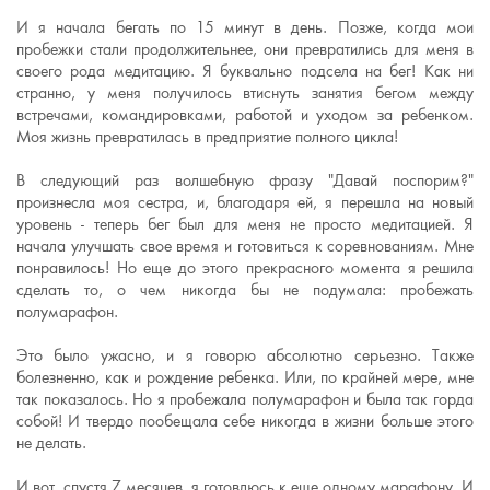
И я начала бегать по 15 минут в день. Позже, когда мои
пробежки стали продолжительнее, они превратились для меня в
своего рода медитацию. Я буквально подсела на бег! Как ни
странно, у меня получилось втиснуть занятия бегом между
встречами, командировками, работой и уходом за ребенком.
Моя жизнь превратилась в предприятие полного цикла!
В следующий раз волшебную фразу "Давай поспорим?"
произнесла моя сестра, и, благодаря ей, я перешла на новый
уровень - теперь бег был для меня не просто медитацией. Я
начала улучшать свое время и готовиться к соревнованиям. Мне
понравилось! Но еще до этого прекрасного момента я решила
сделать то, о чем никогда бы не подумала: пробежать
полумарафон.
Это было ужасно, и я говорю абсолютно серьезно. Также
болезненно, как и рождение ребенка. Или, по крайней мере, мне
так показалось. Но я пробежала полумарафон и была так горда
собой! И твердо пообещала себе никогда в жизни больше этого
не делать.
И вот, спустя 7 месяцев, я готовлюсь к еще одному марафону. И