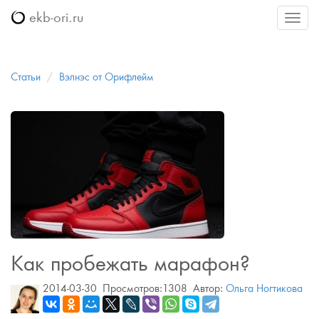
ekb-ori.ru
Меню
Статьи
Вэлнэс от Орифлейм
Как пробежать марафон?
2014-03-30
Просмотров:1308
Автор:
Ольга Ногтикова