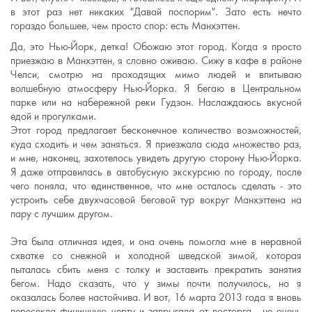
в этот раз нет никаких "Давай поспорим". Зато есть нечто
гораздо большее, чем просто спор: есть Манхэттен.
Да, это Нью-Йорк, детка! Обожаю этот город. Когда я просто
приезжаю в Манхэттен, я словно оживаю. Сижу в кафе в районе
Челси, смотрю на проходящих мимо людей и впитываю
волшебную атмосферу Нью-Йорка. Я бегаю в Центральном
парке или на набережной реки Гудзон. Наслаждаюсь вкусной
едой и прогулками.
Этот город предлагает бесконечное количество возможностей,
куда сходить и чем заняться. Я приезжала сюда множество раз,
и мне, наконец, захотелось увидеть другую сторону Нью-Йорка.
Я даже отправилась в автобусную экскурсию по городу, после
чего поняла, что единственное, что мне осталось сделать - это
устроить себе двухчасовой беговой тур вокруг Манхэттена на
пару с лучшим другом.
Эта была отличная идея, и она очень помогла мне в неравной
схватке со снежной и холодной шведской зимой, которая
пыталась сбить меня с толку и заставить прекратить занятия
бегом. Надо сказать, что у зимы почти получилось, но я
оказалась более настойчива. И вот, 16 марта 2013 года я вновь
пересекла финишную черту и запрыгала от восторга - не очень