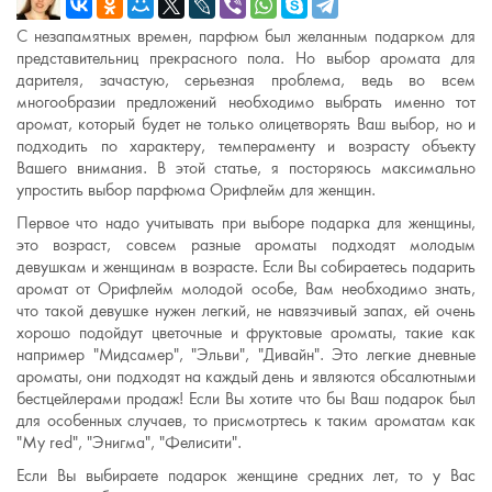
С незапамятных времен, парфюм был желанным подарком для
представительниц прекрасного пола. Но выбор аромата для
дарителя, зачастую, серьезная проблема, ведь во всем
многообразии предложений необходимо выбрать именно тот
аромат, который будет не только олицетворять Ваш выбор, но и
подходить по характеру, темпераменту и возрасту объекту
Вашего внимания. В этой статье, я посторяюсь максимально
упростить выбор парфюма Орифлейм для женщин.
Первое что надо учитывать при выборе подарка для женщины,
это возраст, совсем разные ароматы подходят молодым
девушкам и женщинам в возрасте. Если Вы собираетесь подарить
аромат от Орифлейм молодой особе, Вам необходимо знать,
что такой девушке нужен легкий, не навязчивый запах, ей очень
хорошо подойдут цветочные и фруктовые ароматы, такие как
например "Мидсамер", "Эльви", "Дивайн". Это легкие дневные
ароматы, они подходят на каждый день и являются обсалютными
бестцейлерами продаж! Если Вы хотите что бы Ваш подарок был
для особенных случаев, то присмотртесь к таким ароматам как
"My red", "Энигма", "Фелисити".
Если Вы выбираете подарок женщине средних лет, то у Вас