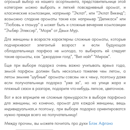
огромый выбор из нашего асортимента, представительнице этой
категории можно выбрать и легкий повседневный аромат, и
класические композиции, например "Эклат", или "Эклат Викенд";
возможно сладкие ароматы такие как например "Деликаси" или
"Любовь и гламур" а может быть и сложные вечерние композиции
"Эмбер Элексир", "Море" от Деми Мур.
Для женщины в возрасте характерны сложные ароматы, которые
подчеркивают элегантый возраст и если будующая
обладательница парфюа не молода, то выбирать ей следует
такие ароматы, как "джордани голд", "Вип найт" "Мираж".
Еще при выборе подарка очень важно учитывать время года,
зимой парфюм должен быть несколько тяжелее чем летом, а
летом зимние "шубные" ароматы совсем ни к чему, поэтому даже
если получательнице подарка "уже за", но на улице жара и
пляжный сезон в разгаре, подарите что-нибудь легкое, цветочное.
Вот и все вприципе не сложные премудрости в выборе парфюма
для женщины, но конечно, аромат для каждой женщины, вещь
индивидуальная,и поэтому, при выборе подарка ориентироватся
нужно прежде всего на получательницу!
Между прочим, вы можете почитать про духи
Блэк Aфгано