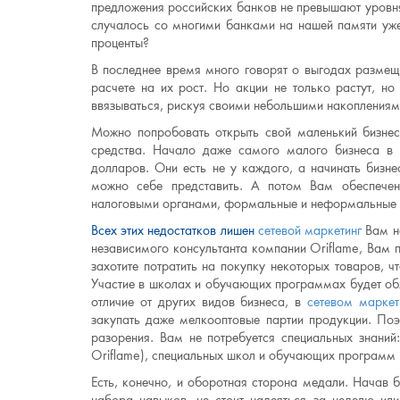
предложения российских банков не превышают уровня в
случалось со многими банками на нашей памяти уже
проценты?
В последнее время много говорят о выгодах размещ
расчете на их рост. Но акции не только растут, но
ввязываться, рискуя своими небольшими накоплениям
Можно попробовать открыть свой маленький бизнес
средства. Начало даже самого малого бизнеса в 
долларов. Они есть не у каждого, а начинать бизне
можно себе представить. А потом Вам обеспечен
налоговыми органами, формальные и неформальные п
Всех этих недостатков лишен
сетевой маркетинг
Вам н
независимого консультанта компании Oriflame, Вам 
захотите потратить на покупку некоторых товаров, 
Участие в школах и обучающих программах будет обх
отличие от других видов бизнеса, в
сетевом маркет
закупать даже мелкооптовые партии продукции. По
разорения. Вам не потребуется специальных знани
Oriflame), специальных школ и обучающих программ 
Есть, конечно, и оборотная сторона медали. Начав 