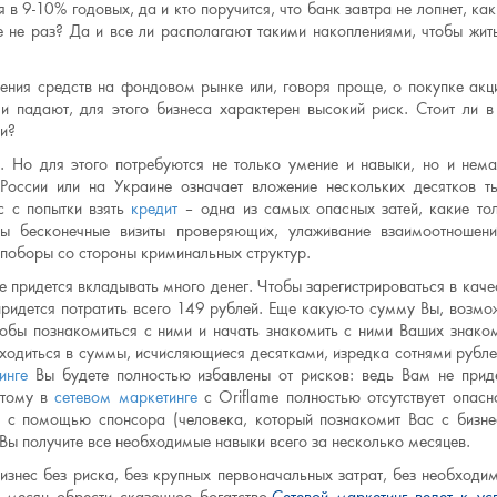
 9-10% годовых, да и кто поручится, что банк завтра не лопнет, как
 не раз? Да и все ли располагают такими накоплениями, чтобы жит
ения средств на фондовом рынке или, говоря проще, о покупке акц
 и падают, для этого бизнеса характерен высокий риск. Стоит ли в
и?
. Но для этого потребуются не только умение и навыки, но и нем
России или на Украине означает вложение нескольких десятков т
с с попытки взять
кредит
– одна из самых опасных затей, какие то
ы бесконечные визиты проверяющих, улаживание взаимоотношен
оборы со стороны криминальных структур.
е придется вкладывать много денег. Чтобы зарегистрироваться в каче
придется потратить всего 149 рублей. Еще какую-то сумму Вы, возмо
чтобы познакомиться с ними и начать знакомить с ними Ваших знако
одиться в суммы, исчисляющиеся десятками, изредка сотнями рубле
инге
Вы будете полностью избавлены от рисков: ведь Вам не прид
этому в
сетевом маркетинге
с Oriflame полностью отсутствует опасн
й: с помощью спонсора (человека, который познакомит Вас с бизн
Вы получите все необходимые навыки всего за несколько месяцев.
бизнес без риска, без крупных первоначальных затрат, без необходи