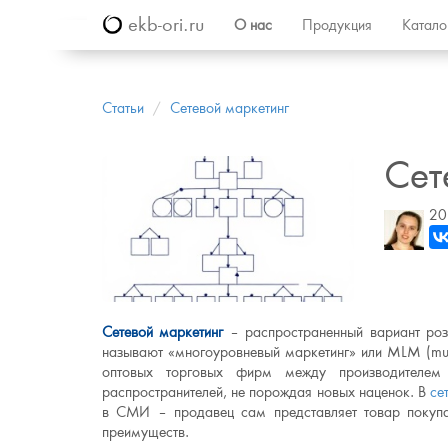
ekb-ori.ru
О нас
Продукция
Катал
Статьи
Сетевой маркетинг
Сет
20
Сетевой маркетинг
– распространенный вариант ро
называют «многоуровневый маркетинг» или MLM (mult
оптовых торговых фирм между производителем
распространителей, не порождая новых наценок. В
се
в СМИ – продавец сам представляет товар покупа
преимуществ.