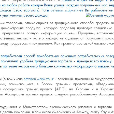
 месяц обрести сказочное богатство.
Сетевой маркетинг ведет к ус
ли на любой работе каждое Ваше усилие, каждый потраченный час вед
оходов (свою зарплату), то в
сетевом маркетинге
Вы работаете не
м увеличением своего дохода.
ими товарами, отличающийся от традиционного способа продажи ч
демонстрация продукта, которую продавец проводит специально
а, предоставляя полную информацию о нем. Продавец встречает
твенных местах – но его никогда не отделяет от покупателя прил
ежду продавцом и покупателем. Как правило, составной частью сис
потребителей способ приобретения основных потребительских това
окупателя удобнее традиционной торговли – прежде всего потому, 
ль получает несравнимо большее количество информации о товаре, ч
и (в том числе
сетевой маркетинг
– законный, признанный государств
ании, занимающиеся в России прямыми продажами, объединен
ую ассоциацию прямых продаж (АПП), на Украине – в Украинс
ны Ассоциации прямых продаж следуют разработанному Ассоциа
трудничает с Министерством экономического развития и торговли
т десять компаний, в том числе американские Amway, Mary Kay и A