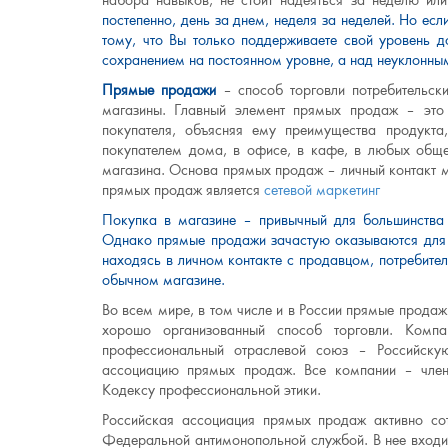
набора навыков, не стоит надеяться за неделю или
постепенно, день за днем, неделя за неделей. Но ес
тому, что Вы только поддерживаете свой уровень д
сохранением на постоянном уровне, а над неуклонны
Прямые продажи
– способ торговли потребительск
магазины. Главный элемент прямых продаж – это 
покупателя, объясняя ему преимущества продукт
покупателем дома, в офисе, в кафе, в любых общес
магазина. Основа прямых продаж – личный контакт м
прямых продаж является
сетевой маркетинг
Покупка в магазине – привычный для большинства 
Однако прямые продажи зачастую оказываются для п
находясь в личном контакте с продавцом, потребите
обычном магазине.
Во всем мире, в том числе и в России прямые продаж
хорошо организованный способ торговли. Комп
профессиональный отраслевой союз – Российск
ассоциацию прямых продаж. Все компании – чле
Кодексу профессиональной этики.
Российская ассоциация прямых продаж активно со
Федеральной антимонопольной службой. В нее входи