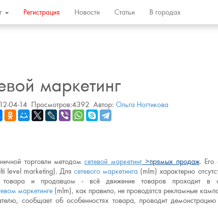
ог
Регистрация
Новости
Статьи
В городах
евой маркетинг
12-04-14
Просмотров:4392
Автор:
Ольга Ногтикова
зничной торговли методом
сетевой маркетинг
>прямых продаж
. Его
i level marketing). Для
сетевого маркетинга
(mlm) характерно отсутс
 товара и продавцом - всё движение товаров проходит в с
тевом маркетинге
(mlm), как правило, не проводятся рекламные камп
телю, сообщает об особенностях товара, проводит демонстрацию