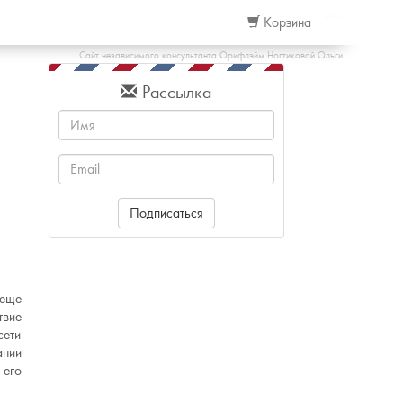
Корзина
Сайт независимого консультанта Орифлэйм Ногтиковой Ольги
Рассылка
Имя
Email
Подписаться
 еще
твие
ети
ании
 его