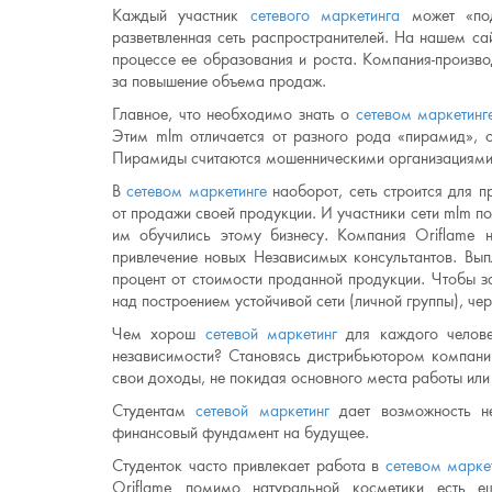
Каждый участник
сетевого маркетинга
может «под
разветвленная сеть распространителей. На нашем с
процессе ее образования и роста. Компания-произво
за повышение объема продаж.
Главное, что необходимо знать о
сетевом маркетинг
Этим mlm отличается от разного рода «пирамид», о
Пирамиды считаются мошенническими организациями,
В
сетевом маркетинге
наоборот, сеть строится для п
от продажи своей продукции. И участники сети mlm 
им обучились этому бизнесу. Компания Oriflame 
привлечение новых Независимых консультантов. Вып
процент от стоимости проданной продукции. Чтобы з
над построением устойчивой сети (личной группы), че
Чем хорош
сетевой маркетинг
для каждого челове
независимости? Становясь дистрибьютором компан
свои доходы, не покидая основного места работы или
Студентам
сетевой маркетинг
дает возможность не
финансовый фундамент на будущее.
Студенток часто привлекает работа в
сетевом марке
Oriflame помимо натуральной косметики есть е