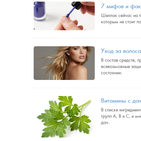
7 мифов и фак
Шеллак сейчас на п
которым не стоит п
Уход за волос
В состав средств, 
всевозможные защит
состоянии.
Витамины с да
В списке ингредиен
групп А, В и С, и 
дач.