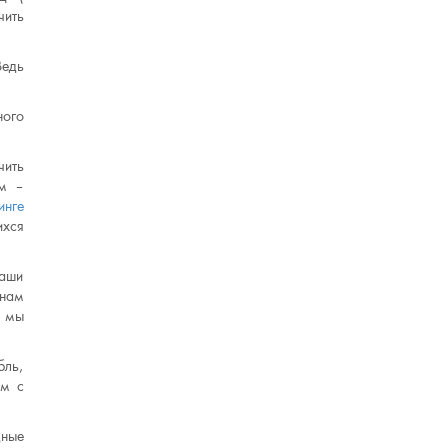
чить
Ведь
ного
чить
ом –
инге
ихся
Ваши
 нам
, мы
бль,
ем с
дные