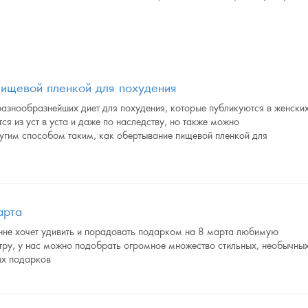
ищевой пленкой для похудения
азнообразнейших диет для похудения, которые публикуются в женски
ся из уст в уста и даже по наследству, но также можно
угим способом таким, как обертывание пищевой пленкой для
арта
енне хочет удивить и порадовать подарком на 8 марта любимую
тру, у нас можно подобрать огромное множество стильных, необычны
ых подарков