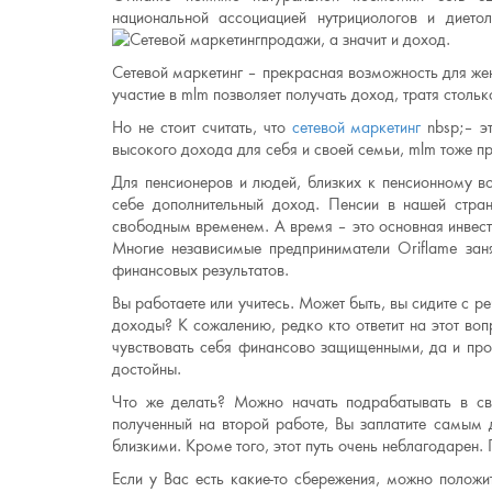
национальной ассоциацией нутрициологов и дието
продажи, а значит и доход.
Сетевой маркетинг – прекрасная возможность для же
участие в mlm позволяет получать доход, тратя столь
Но не стоит считать, что
сетевой маркетинг
nbsp;– э
высокого дохода для себя и своей семьи, mlm тоже п
Для пенсионеров и людей, близких к пенсионному в
себе дополнительный доход. Пенсии в нашей стра
свободным временем. А время – это основная инвест
Многие независимые предприниматели Oriflame зан
финансовых результатов.
Вы работаете или учитесь. Может быть, вы сидите с 
доходы? К сожалению, редко кто ответит на этот воп
чувствовать себя финансово защищенными, да и прос
достойны.
Что же делать? Можно начать подрабатывать в св
полученный на второй работе, Вы заплатите самым
близкими. Кроме того, этот путь очень неблагодарен.
Если у Вас есть какие-то сбережения, можно положи