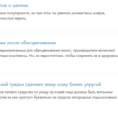
тов о шеллак
ике популярности, но при этом он увенчан множеством мифов,
олностью верить.
ами после обесцвечивания
предназначенных для обесцвечивания волос, производители включают
ные комплексы. Но, их недостаточно, чтобы сохранить их в здорово
чной грядки сделают вашу кожу более упругой
тов летнего средства по уходу за кожей лица должны быть витамины
многие из них «растут» буквально на грядках загородных подмосковных