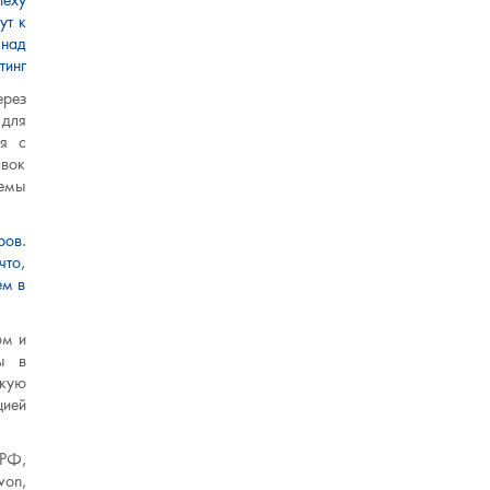
пеху
ут к
 над
ерез
 для
ся с
авок
темы
ров.
что,
ем в
ом и
ы в
кую
цией
 РФ,
von,