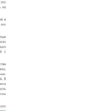
 это
ь на
ий в
 это
алые
ысяч
лько
ий с
стве
жно,
мых.
й. В
ется
ость
есом
мого