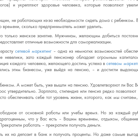
логов) и укрепляют здоровье человека, которые позволяют увели
нщин, не работающих из-за необходимости сидеть дома с ребенком. 
ко времени, сколько предприниматель может уделить.
то только женское занятие. Мужчинам, желающим добиться постоян
редоставляет отличные возможности для самореализации.
озрасту
сетевой маркетинг
– одна из немногих возможностей обеспе
не невелики, зато каждый пенсионер обладает огромным капитал
иция каждого человека, желающего достичь успеха в
сетевом маркет
ялись этим бизнесом, уже выйдя на пенсию, – и достигли выдающ
ребенком. А может быть, уже вышли на пенсию. Удовлетворяют ли Вас 
рос утвердительно. Зарплата, стипендия или пенсия редко позволяют
то обеспечивать себе тот уровень жизни, которого, как мы считаем
ободное от основной работы или учебы время. Но за каждый ру
 драгоценным, что у Вас есть – Вашим временем, отдыхом, общени
 Прекратили работать – прекратили получать деньги.
ть их на депозит в банк и получать проценты. Но даже самые выго