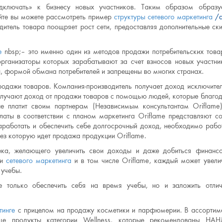
ключать» к бизнесу новых участников. Таким образом образу
айте вы можете рассмотреть пример
структуры
сетевого маркетинга
/
дитель товара поощряет рост сети, предоставляя дополнительные ск
е
nbsp;– это именно один из методов продажи потребительских това
рганизаторы которых зарабатывают за счет взносов новых участни
 формой обмана потребителей и запрещены во многих странах.
родажи товаров. Компания-производитель получает доход исключите
получают доход от продажи товаров с помощью людей, которые благо
не платит своим партнерам (Независимым консультантам Oriflame
латы в соответствии с планом маркетинга Oriflame представляют с
аработать и обеспечить себе долгосрочный доход, необходимо рабо
рез которую идет продажа продукции Oriflame.
ка, желающего увеличить свои доходы и даже добиться финанс
ии
сетевого маркетинга
и в том числе Oriflame, каждый может увели
 учебы.
 только обеспечить себя на время учебы, но и заложить отли
тинге
с прицелом на продажу косметики и парфюмерии. В ассортим
ще продукты категории Wellness, которые рекомендованы НАН