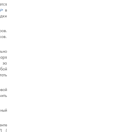
ется
a>
в
идки
ров.
ков.
льно
даря
) за
обой
тать
овой
чить
чный
енте
Д (