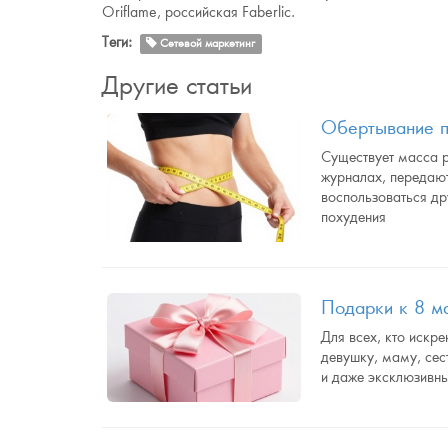
Oriflame, российская Faberlic.
Теги:
Сетевой маркетинг
Другие статьи
Обертывание п
Существует масса р
журналах, передают
воспользоваться др
похудения
Подарки к 8 м
Для всех, кто искр
девушку, маму, сес
и даже эксклюзивн