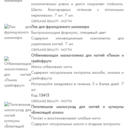
исключительно ровно и долго сохраняет стойкость.
Шесть благородных оттенков с атласными
переливами. 7 мл. 7 мл.
ORIFLAME BEAUTY - НОГТИ
Лак для французского маникюра
Быстросохнущая формула, глянцевый цвет
Содержит инновационные компоненты для
укрепления ногтей. 7 мл.
ORIFLAME BEAUTY - НОГТИ
Отбеливающая маска-пленка для ногтей «Лимон и
грейпфрут»
Мягко отбеливает ногти
Содержит натуральные экстракты васаби, лимона и
грейпфрута
Используйте ежедневно в течение 3 и более дней. 7
мл.
Код:
13413
ORIFLAME BEAUTY - НОГТИ
Питательное масло-уход для ногтей и кутикулы
«Блестящий атлас»
Питает и восстанавливает слабые ногти
Содержит натуральные масла и ягодные экстракты