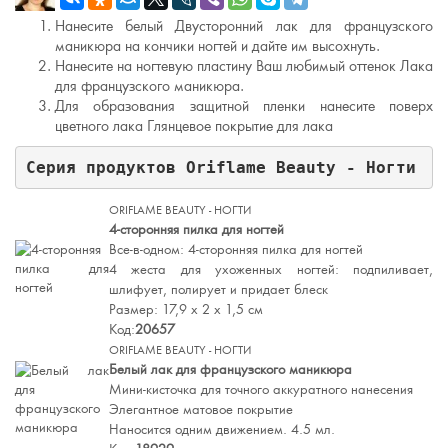
Нанесите белый Двусторонний лак для французского
маникюра на кончики ногтей и дайте им высохнуть.
Нанесите на ногтевую пластину Ваш любимый оттенок Лака
для французского маникюра.
Для образования защитной пленки нанесите поверх
цветного лака Глянцевое покрытие для лака
Серия продуктов Oriflame Beauty - Ногти
ORIFLAME BEAUTY - НОГТИ
4-сторонняя пилка для ногтей
Все-в-одном: 4-сторонняя пилка для ногтей
4 жеста для ухоженных ногтей: подпиливает,
шлифует, полирует и придает блеск
Размер: 17,9 х 2 х 1,5 см
Код:
20657
ORIFLAME BEAUTY - НОГТИ
Белый лак для французского маникюра
Мини-кисточка для точного аккуратного нанесения
Элегантное матовое покрытие
Наносится одним движением. 4.5 мл.