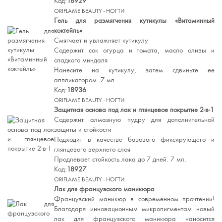
Код:
18929
ORIFLAME BEAUTY - НОГТИ
Гель для размягчения кутикулы «Витаминный
коктейль»
Смягчает и увлажняет кутикулу
Содержит сок огурца и томата, масло оливы и
сладкого миндаля
Нанесите на кутикулу, затем сдвиньте ее
аппликатором. 7 мл.
Код:
18936
ORIFLAME BEAUTY - НОГТИ
Защитная основа под лак и глянцевое покрытие 2-в-1
Содержит алмазную пудру для дополнительной
защиты и стойкости
Подходит в качестве базового фиксирующего и
глянцевого верхнего слоя
Продлевает стойкость лака до 7 дней. 7 мл.
Код:
18927
ORIFLAME BEAUTY - НОГТИ
Лак для французского маникюра
Французский маникюр в современном прочтении!
Благодаря инновационным микропигментам новый
лак для французского маникюра наносится