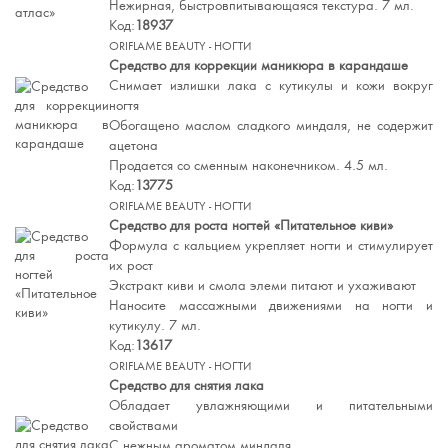
Нежирная, быстровпитывающаяся текстура. 7 мл.
Код:
18937
ORIFLAME BEAUTY - НОГТИ
Средство для коррекции маникюра в карандаше
Снимает излишки лака с кутикулы и кожи вокруг
ногтя
Обогащено маслом сладкого миндаля, не содержит
ацетона
Продается со сменным наконечником. 4.5 мл.
Код:
13775
ORIFLAME BEAUTY - НОГТИ
Средство для роста ногтей «Питательное киви»
Формула с кальцием укрепляет ногти и стимулирует
их рост
Экстракт киви и смола элеми питают и ухаживают
Наносите массажными движениями на ногти и
кутикулу. 7 мл.
Код:
13617
ORIFLAME BEAUTY - НОГТИ
Средство для снятия лака
Обладает увлажняющими и питательными
свойствами
С нежным ароматом миндаля