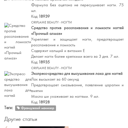
Формула без ацетона не пересушивает ногти. 75
мл.
Код:
18939
ORIFLAME BEAUTY - НОГТИ
Средство против расслаивания и ломкости ногтей
«Прочный алмаз»
Укрепляет и защищает ногти, предотвращает
расслаивание и ломкость
Содержит кальций и витамин Е
Делает ногти более крепкими всего за 3 дня. 7 мл.
Код:
18935
ORIFLAME BEAUTY - НОГТИ
Экспресс-средство для высушивания лака для ногтей
Лак высыхает за 60 секунд
Предотвращает смазывание, появление царапин и
вмятин
Масло ши ухаживает за ногтями. 9 мл.
Код:
18928
Теги:
Французский маникюр
Другие статьи