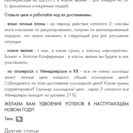
квалификации на БД-2012 в новом звании + для поездки на ЗК
(с фамилиями конкретных людей).
Ставьте цели и работайте над их достижением:
-
ваши личные планы -
на период действия каталога 2; каковы
итоги кампании по рекрутированию, получен ли запланированный
подарок, что нужно изменить в следующий раз для улучшения
ситуации
-
новое звание
- с кем, в какие сроки, к какому мероприятию;
Банкет и Золотая Конференция - в каком звании вы будете в них
участвовать;
-
на планерках с Менеджерами и КК -
все ли члены команды
знают личные цели каждого общие командные цели?
Соблюдается ли план достижения командной цели? Какие нужны
корректировки? (
пример командной цели - через 3 каталога все
Менеджеры выходят на уровень 21%
).
ЖЕЛАЕМ ВАМ УДВОЕНИЯ УСПЕХОВ В НАСТУПАЮЩЕМ
НОВОМ ГОДУ!
Теги:
Другие статьи