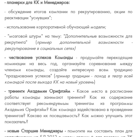
- планерки для КК
и Менеджеров:
- обсуждение итогов кампании по рекрутированию, акции по
реактивации "уснувших";
- использование корпоративной обучающей модели;
- "мозговой штурм" на тему: "Дополнительные возможности для
рекрутинга" (
пример дополнительной возможности -
рекрутирование в социальных сетях)
- чествование успехов Команды
- продумайте переходящие
номинации на весь год, организуйте соревнование между
членами команды, создайте интересную всем традицию
"празднования успехов" (
пример традиции - поход в театр всей
командой после выхода КК на новый уровень
)
- тренинги Академии Орифлэйм -
Какое место в расписании
работы команды занимают тренинги? Как их содержание
соответствует рекомендуемым тренингам из программы
Академия Орифлэйм? Как команда задействована в проведении
тренингов? Какова их посещаемость? Как можно улучшить этот
показатель?
- новые Старшие Менеджеры -
помогите им составить план для