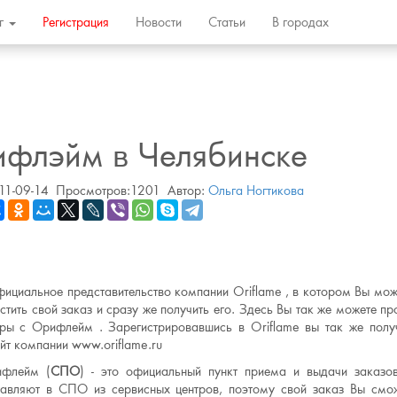
ог
Регистрация
Новости
Статьи
В городах
флэйм в Челябинске
11-09-14
Просмотров:1201
Автор:
Ольга Ногтикова
фициальное представительство компании Oriflame , в котором Вы мож
тить свой заказ и сразу же получить его. Здесь Вы так же можете пр
еры с Орифлейм . Зарегистрировавшись в Oriflame вы так же полу
йт компании www.oriflame.ru
ифлейм (
СПО
) - это официальный пункт приема и выдачи заказо
тавляют в СПО из сервисных центров, поэтому свой заказ Вы смо