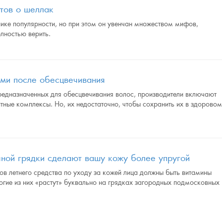
тов о шеллак
ике популярности, но при этом он увенчан множеством мифов,
олностью верить.
ами после обесцвечивания
предназначенных для обесцвечивания волос, производители включают
ные комплексы. Но, их недостаточно, чтобы сохранить их в здорово
чной грядки сделают вашу кожу более упругой
тов летнего средства по уходу за кожей лица должны быть витамины
многие из них «растут» буквально на грядках загородных подмосковных