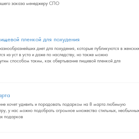
 Вашего заказа менеджеру СПО
ищевой пленкой для похудения
азнообразнейших диет для похудения, которые публикуются в женски
ся из уст в уста и даже по наследству, но также можно
угим способом таким, как обертывание пищевой пленкой для
арта
енне хочет удивить и порадовать подарком на 8 марта любимую
тру, у нас можно подобрать огромное множество стильных, необычны
ых подарков