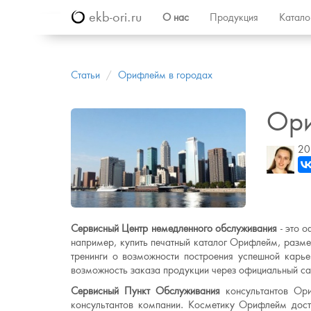
ekb-ori.ru
О нас
Продукция
Катал
Статьи
Орифлейм в городах
Ори
20
Сервисный Центр немедленного обслуживания
- это о
например, купить печатный каталог Орифлейм, размес
тренинги о возможности построения успешной карь
возможность заказа продукции через официальный са
Сервисный Пункт Обслуживания
консультантов Ор
консультантов компании. Косметику Орифлейм дос