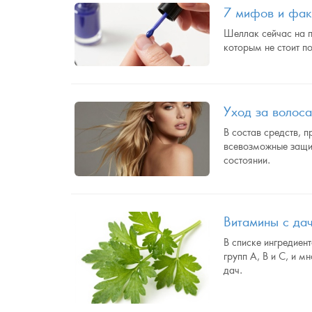
7 мифов и фак
Шеллак сейчас на п
которым не стоит п
Уход за волос
В состав средств, 
всевозможные защит
состоянии.
Витамины с да
В списке ингредиен
групп А, В и С, и 
дач.