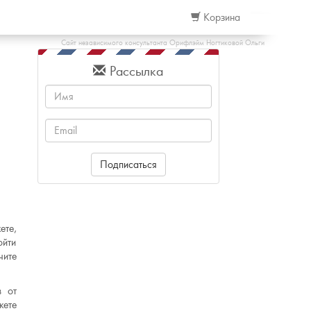
Корзина
Сайт независимого консультанта Орифлэйм Ногтиковой Ольги
Рассылка
Имя
Email
Подписаться
ете,
ойти
чите
в от
жете